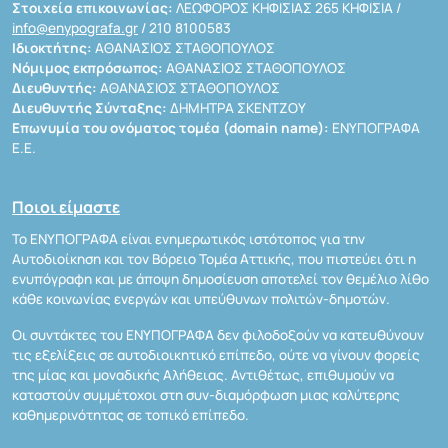
Στοιχεία επικοινωνίας:
ΛΕΩΦΟΡΟΣ ΚΗΦΙΣΙΑΣ 265 ΚΗΦΙΣΙΑ /
info@enypografa.gr
/ 210 8100583
Ιδιοκτήτης:
ΑΘΑΝΑΣΙΟΣ ΣΤΑΘΟΠΟΥΛΟΣ
Νόμιμος εκπρόσωπος:
ΑΘΑΝΑΣΙΟΣ ΣΤΑΘΟΠΟΥΛΟΣ
Διευθυντής:
ΑΘΑΝΑΣΙΟΣ ΣΤΑΘΟΠΟΥΛΟΣ
Διευθυντής Σύνταξης:
ΔΗΜΗΤΡΑ ΣΚΕΝΤΖΟΥ
Επωνυμία του ονόματος τομέα (domain name):
ΕΝΥΠΟΓΡΑΦΑ
Ε.Ε.
Ποιοι είμαστε
Το ΕΝΥΠΟΓΡΑΦΑ είναι ενημερωτικός ιστότοπος για την
Αυτοδιοίκηση και τον Βόρειο Τομέα Αττικής, που πιστεύει ότι η
ενυπόγραφη και με άποψη δημοσίευση αποτελεί τον θεμέλιο λίθο
κάθε κοινωνίας ενεργών και υπεύθυνων πολιτών-δημοτών.
Οι συντάκτες του ΕΝΥΠΟΓΡΑΦΑ δεν φιλοδοξούν να κατευθύνουν
τις εξελίξεις σε αυτοδιοικητικό επίπεδο, ούτε να γίνουν φορείς
της μίας και μοναδικής Αλήθειας. Αντιθέτως, επιθυμούν να
καταστούν συμμέτοχοι στη συν-διαμόρφωση μιας καλύτερης
καθημερινότητας σε τοπικό επίπεδο.