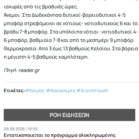
ισχυρές από τις βραδινές ώρες.
Άνεμοι: Στα Δωδεκάνησα δυτικοί-βορειοδυτικοί 4-5
μποφόρ στρεφόμενοι σε νότιους- νοτιοδυτικούς 6 και το
βράδυ 7-8 μποφόρ. Στα υπόλοιπα νότιοι- νοτιοδυτικοί 4-
6 μποφόρ, βαθμιαία 7-8 και από το μεσημέρι 9 μποφόρ.
Θερμοκρασία: Από 3 έως 13 βαθμούς Κελσίου. Στα βόρεια
η μέγιστη 4-5 βαθμούς χαμηλότερη.
Πηγή: reader.gr
Ετικέτες:
#Καιρός
#Κακοκαιρία
#Χιονόπτωση
ΡΟΉ ΕΙΔΉΣΕΩΝ
09.08.2026 | 19:05
Εντατικοποιείται το πρόγραμμα ολοκληρωμένης