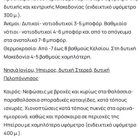
δυτικής και κεντρικής Μακεδονίας (ενδεικτικό υψόμετρο
300 μ.).
Άνεμοι: Δυτικοί- νοτιοδυτικοί 3-5 μποφόρ. Βαθμιαία
νότιοι- νοτιοδυτικοί 4-6 μποφόρ και από το απόγευμα
στα ανατολικά 7-8 μποφόρ.
Θερμοκρασία: Από -7 έως 8 βαθμούς Κελσίου. Στη δυτική
Μακεδονία 4-5 βαθμούς χαμηλότερη.
Νησιά Ιονίου, Ήπειρος, δυτική Στερεά, δυτική
Πελοπόννησος
Καιρός: Νεφώσεις με βροχές και κυρίως στα θαλάσσια-
παραθαλάσσια σποραδικές καταιγίδες, κατά τόπους
ισχυρές. Χιονοπτώσεις κατά τόπους πυκνές στα ορεινά-
ημιορεινά, καθώς και πρόσκαιρα σε περιοχές της
Ηπείρου με χαμηλότερο υψόμετρο (ενδεικτικό υψόμετρο
400 μ.).