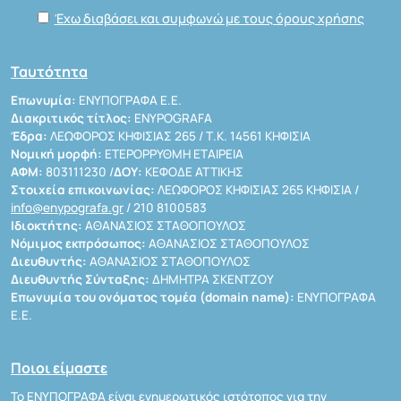
Έχω διαβάσει και συμφωνώ με τους όρους χρήσης
Ταυτότητα
Επωνυμία:
ΕΝΥΠΟΓΡΑΦΑ Ε.Ε.
Διακριτικός τίτλος:
ENYPOGRAFA
Έδρα:
ΛΕΩΦΟΡΟΣ ΚΗΦΙΣΙΑΣ 265 / Τ.Κ. 14561 ΚΗΦΙΣΙΑ
Νομική μορφή:
ΕΤΕΡΟΡΡΥΘΜΗ ΕΤΑΙΡΕΙΑ
ΑΦΜ:
803111230 /
ΔΟΥ:
ΚΕΦΟΔΕ ΑΤΤΙΚΗΣ
Στοιχεία επικοινωνίας:
ΛΕΩΦΟΡΟΣ ΚΗΦΙΣΙΑΣ 265 ΚΗΦΙΣΙΑ /
info@enypografa.gr
/ 210 8100583
Ιδιοκτήτης:
ΑΘΑΝΑΣΙΟΣ ΣΤΑΘΟΠΟΥΛΟΣ
Νόμιμος εκπρόσωπος:
ΑΘΑΝΑΣΙΟΣ ΣΤΑΘΟΠΟΥΛΟΣ
Διευθυντής:
ΑΘΑΝΑΣΙΟΣ ΣΤΑΘΟΠΟΥΛΟΣ
Διευθυντής Σύνταξης:
ΔΗΜΗΤΡΑ ΣΚΕΝΤΖΟΥ
Επωνυμία του ονόματος τομέα (domain name):
ΕΝΥΠΟΓΡΑΦΑ
Ε.Ε.
Ποιοι είμαστε
Το ΕΝΥΠΟΓΡΑΦΑ είναι ενημερωτικός ιστότοπος για την