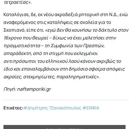
τετραετίας».
Καταλόγισε, δε, εκ νέου ακροδεξιά ρητορική στη Ν.Δ., ενώ
αναφερόμενος στις καταλήψεις σε σχολεία για το
Σκοπιανό, είπε ότι
«εγώ δεν θα κουνήσω το δάχτυλο στον
16χρονο που θεωρεί – δίχως να έχει μελετήσει στην
πραγματικότητα – τη Συμφωνία των Πρεσπών,
απαράδεκτη, από τη στιγμή που εκλεγμένοι
αντιπρόσωποι του ελληνικού λαού κάνουν ακριβώς το
ίδιο και επαναλαμβάνουν στη δημόσια σφαίρα απόψεις
ακραίες, ατεκμηρίωτες, παραληρηματικές».
Πηγή: naftemporiki.gr
Ετικέτες:
#Δημήτρης Τζανακόπουλος
#ΕΝΦΙΑ