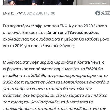
ΕΝΥΠΟΓΡΑΦΑ
|
02.12.2018 | 18:00
Για περαιτέρω ελάφρυνση του ΕΝΦΙΑ για το 2020 έκανε ο
υπουργός Επικρατείας,
Δημήτρης Τζανακόπουλος
,
σχολιάζοντας τις αιτιάσεις ότι η μείωση θα ισχύσει μόνο
για το 2019 για προεκλογικούς λόγους.
Μιλώντας στην εφημερίδα Κυριακάτικη Kontra News, ο
κυβερνητικός εκπρόσωπος σημείωσε ότι
«ο ΕΝΦΙΑ θα
μειωθεί για το 2019, θα τον μειώσουμε περαιτέρω και το
2020, διότι είμαστε σε θέση να υλοποιήσουμε ένα σχέδιο
για τα επόμενα χρόνια το οποίο θα ενισχύει την
ανάπτυξη, δεν θα φορτώνει νέα ελλείμματα στις πλάτες
της χώρας και θα εξασφαλίζει τη δυνατότητα να
προχωρήσουμε στις απαραίτητες παρεμβάσεις για την