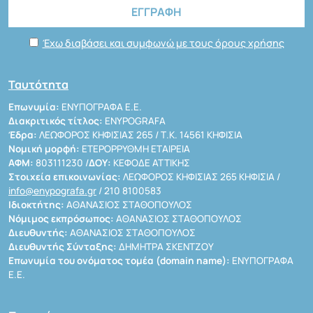
Έχω διαβάσει και συμφωνώ με τους όρους χρήσης
Ταυτότητα
Επωνυμία:
ΕΝΥΠΟΓΡΑΦΑ Ε.Ε.
Διακριτικός τίτλος:
ENYPOGRAFA
Έδρα:
ΛΕΩΦΟΡΟΣ ΚΗΦΙΣΙΑΣ 265 / Τ.Κ. 14561 ΚΗΦΙΣΙΑ
Νομική μορφή:
ΕΤΕΡΟΡΡΥΘΜΗ ΕΤΑΙΡΕΙΑ
ΑΦΜ:
803111230 /
ΔΟΥ:
ΚΕΦΟΔΕ ΑΤΤΙΚΗΣ
Στοιχεία επικοινωνίας:
ΛΕΩΦΟΡΟΣ ΚΗΦΙΣΙΑΣ 265 ΚΗΦΙΣΙΑ /
info@enypografa.gr
/ 210 8100583
Ιδιοκτήτης:
ΑΘΑΝΑΣΙΟΣ ΣΤΑΘΟΠΟΥΛΟΣ
Νόμιμος εκπρόσωπος:
ΑΘΑΝΑΣΙΟΣ ΣΤΑΘΟΠΟΥΛΟΣ
Διευθυντής:
ΑΘΑΝΑΣΙΟΣ ΣΤΑΘΟΠΟΥΛΟΣ
Διευθυντής Σύνταξης:
ΔΗΜΗΤΡΑ ΣΚΕΝΤΖΟΥ
Επωνυμία του ονόματος τομέα (domain name):
ΕΝΥΠΟΓΡΑΦΑ
Ε.Ε.