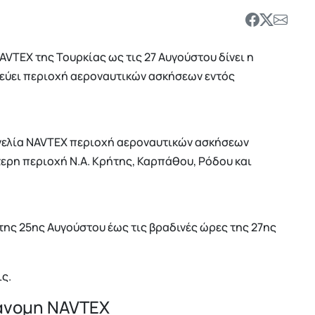
TEX της Τουρκίας ως τις 27 Αυγούστου δίνει η
εύει περιοχή αεροναυτικών ασκήσεων εντός
γγελία NAVTEX περιοχή αεροναυτικών ασκήσεων
ερη περιοχή Ν.Α. Κρήτης, Καρπάθου, Ρόδου και
της 25ης Αυγούστου έως τις βραδινές ώρες της 27ης
ις.
ράνομη NAVTEX