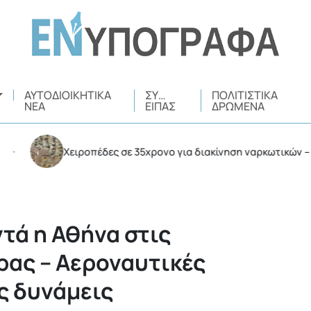
ΑΥΤΟΔΙΟΙΚΗΤΙΚΆ
ΣΥ…
ΠΟΛΙΤΙΣΤΙΚΆ
ΝΈΑ
ΕΊΠΑΣ
ΔΡΏΜΕΝΑ
Χειροπέδες σε 35χρονο για διακίνηση ναρκωτικών – Συνελ
τά η Αθήνα στις
ρας – Αεροναυτικές
ς δυνάμεις