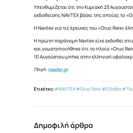
Υπενθυμίζεται ότι την Κυριακή 23 Αυγούστο
εκδοθείσης NAVTEX βάσει της οποίας το «Or
Η Navtex για τις έρευνες του «Oruc Reis» έλ
H πρώτη παράνομη Navtex είχε εκδοθεί στις
και γνωστοποιήθηκε ότι το πλοίο «Oruc Reis
10 Αυγούστου μπήκε στην ελληνική υφαλοκ
Πηγή:
reader.gr
Ετικέτες:
#NAVTEX
#Oruc Reis
#Ελλάδα
#Του
Δημοφιλή άρθρα