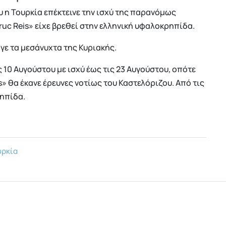
υ η Τουρκία επέκτεινε την ισχύ της παρανόμως
uc Reis» είχε βρεθεί στην ελληνική υφαλοκρηπίδα.
ηγε τα μεσάνυχτα της Κυριακής.
 10 Αυγούστου με ισχύ έως τις 23 Αυγούστου, οπότε
» θα έκανε έρευνες νοτίως του Καστελόριζου. Από τις
ρηπίδα.
ρκία