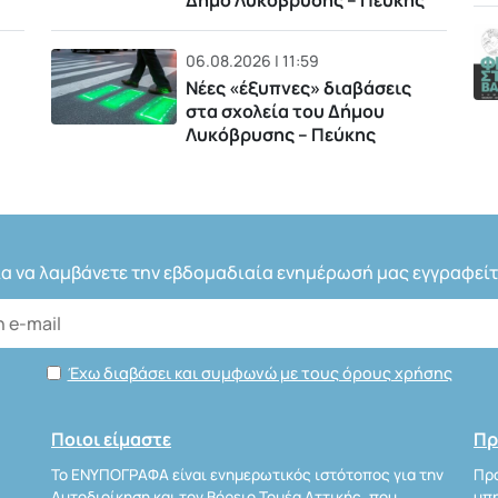
Δήμο Λυκόβρυσης – Πεύκης
06.08.2026 | 11:59
Νέες «έξυπνες» διαβάσεις
στα σχολεία του Δήμου
Λυκόβρυσης – Πεύκης
ια να λαμβάνετε την εβδομαδιαία ενημέρωσή μας εγγραφείτ
Έχω διαβάσει και συμφωνώ με τους όρους χρήσης
Ποιοι είμαστε
Πρ
Το ΕΝΥΠΟΓΡΑΦΑ είναι ενημερωτικός ιστότοπος για την
Προ
Αυτοδιοίκηση και τον Βόρειο Τομέα Αττικής, που
υπη