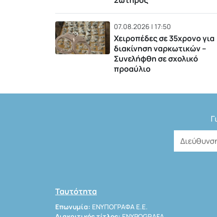
Σωτήρος
07.08.2026 | 17:50
Χειροπέδες σε 35χρονο για
διακίνηση ναρκωτικών –
Συνελήφθη σε σχολικό
προαύλιο
Γ
Ταυτότητα
Επωνυμία:
ΕΝΥΠΟΓΡΑΦΑ Ε.Ε.
Διακριτικός τίτλος:
ENYPOGRAFA