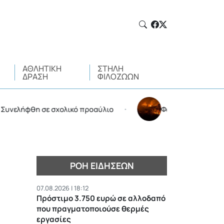
ΑΘΛΗΤΙΚΉ
ΣΤΉΛΗ
ΔΡΆΣΗ
ΦΙΛΌΖΩΩΝ
ήφθη σε σχολικό προαύλιο
Φωτιά στην Αττικοβοιωτί
•
ΡΟΉ ΕΙΔΉΣΕΩΝ
07.08.2026 | 18:12
Πρόστιμο 3.750 ευρώ σε αλλοδαπό
που πραγματοποιούσε θερμές
εργασίες