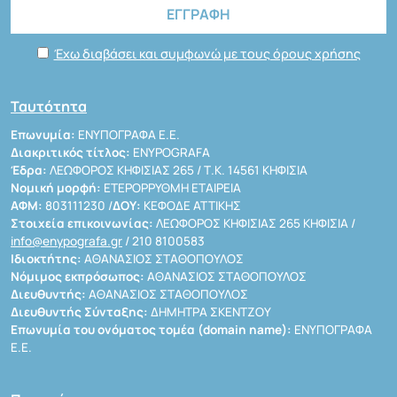
Έχω διαβάσει και συμφωνώ με τους όρους χρήσης
Ταυτότητα
Επωνυμία:
ΕΝΥΠΟΓΡΑΦΑ Ε.Ε.
Διακριτικός τίτλος:
ENYPOGRAFA
Έδρα:
ΛΕΩΦΟΡΟΣ ΚΗΦΙΣΙΑΣ 265 / Τ.Κ. 14561 ΚΗΦΙΣΙΑ
Νομική μορφή:
ΕΤΕΡΟΡΡΥΘΜΗ ΕΤΑΙΡΕΙΑ
ΑΦΜ:
803111230 /
ΔΟΥ:
ΚΕΦΟΔΕ ΑΤΤΙΚΗΣ
Στοιχεία επικοινωνίας:
ΛΕΩΦΟΡΟΣ ΚΗΦΙΣΙΑΣ 265 ΚΗΦΙΣΙΑ /
info@enypografa.gr
/ 210 8100583
Ιδιοκτήτης:
ΑΘΑΝΑΣΙΟΣ ΣΤΑΘΟΠΟΥΛΟΣ
Νόμιμος εκπρόσωπος:
ΑΘΑΝΑΣΙΟΣ ΣΤΑΘΟΠΟΥΛΟΣ
Διευθυντής:
ΑΘΑΝΑΣΙΟΣ ΣΤΑΘΟΠΟΥΛΟΣ
Διευθυντής Σύνταξης:
ΔΗΜΗΤΡΑ ΣΚΕΝΤΖΟΥ
Επωνυμία του ονόματος τομέα (domain name):
ΕΝΥΠΟΓΡΑΦΑ
Ε.Ε.