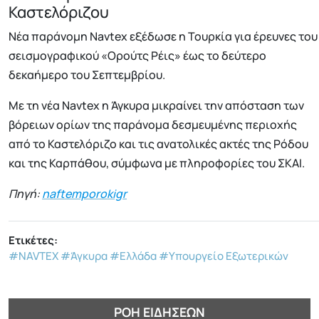
Καστελόριζου
Νέα παράνομη Navtex εξέδωσε η Τουρκία για έρευνες του
σεισμογραφικού «Ορούτς Ρέις» έως το δεύτερο
δεκαήμερο του Σεπτεμβρίου.
Με τη νέα Navtex η Άγκυρα μικραίνει την απόσταση των
βόρειων ορίων της παράνομα δεσμευμένης περιοχής
από το Καστελόριζο και τις ανατολικές ακτές της Ρόδου
και της Καρπάθου, σύμφωνα με πληροφορίες του ΣΚΑΙ.
Πηγή:
naftemporokigr
Ετικέτες:
#NAVTEX
#Άγκυρα
#Ελλάδα
#Υπουργείο Εξωτερικών
ΡΟΉ ΕΙΔΉΣΕΩΝ