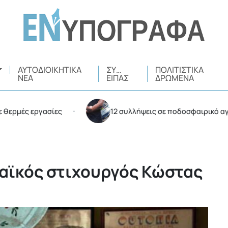
ΑΥΤΟΔΙΟΙΚΗΤΙΚΆ
ΣΥ…
ΠΟΛΙΤΙΣΤΙΚΆ
ΝΈΑ
ΕΊΠΑΣ
ΔΡΏΜΕΝΑ
 εργασίες
12 συλλήψεις σε ποδοσφαιρικό αγώνα στο
•
λαϊκός στιχουργός Κώστας