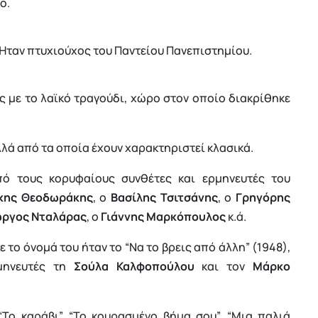
ό.
 Ήταν πτυχιούχος του Παντείου Πανεπιστημίου.
 με το λαϊκό τραγούδι, χώρο στον οποίο διακρίθηκε
λά από τα οποία έχουν χαρακτηριστεί κλασικά.
πό τους κορυφαίους συνθέτες και ερμηνευτές του
κης Θεοδωράκης
, ο
Βασίλης Τσιτσάνης
, ο
Γρηγόρης
ώργος Νταλάρας
, ο
Γιάννης Μαρκόπουλος
κ.ά.
το όνομά του ήταν το “Να το βρεις από άλλη” (1948),
ηνευτές τη
Σούλα Καλφοπούλου
και τον
Μάρκο
Το καράβι”, “Το κουρασμένο βήμα σου”, “Μια παλιά