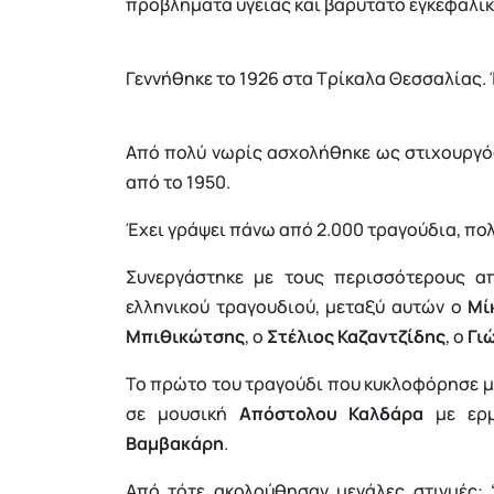
προβλήματα υγείας και βαρύτατο εγκεφαλικ
Γεννήθηκε το 1926 στα Τρίκαλα Θεσσαλίας.
Από πολύ νωρίς ασχολήθηκε ως στιχουργός
από το 1950.
Έχει γράψει πάνω από 2.000 τραγούδια, πολ
Συνεργάστηκε με τους περισσότερους α
ελληνικού τραγουδιού, μεταξύ αυτών ο
Μί
Μπιθικώτσης
, ο
Στέλιος Καζαντζίδης
, ο
Γι
Το πρώτο του τραγούδι που κυκλοφόρησε με 
σε μουσική
Απόστολου Καλδάρα
με ερμ
Βαμβακάρη
.
Από τότε ακολούθησαν μεγάλες στιγμές: “