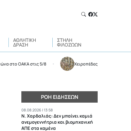
ΑΘΛΗΤΙΚΉ
ΣΤΉΛΗ
ΔΡΆΣΗ
ΦΙΛΌΖΩΩΝ
 ΟΑΚΑ στις 5/8
Χειροπέδες σε 35χρονο για διακίνη
•
ΡΟΉ ΕΙΔΉΣΕΩΝ
08.08.2026 | 13:58
Ν. Χαρδαλιάς: Δεν μπαίνει καμιά
ανεμογεννήτρια και βιομηχανική
ΑΠΕ στα καμένα