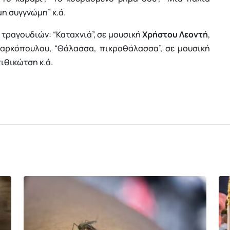
ιμη συγγνώμη” κ.ά.
τραγουδιών: “Καταχνιά”, σε μουσική
Χρήστου Λεοντή
,
Μαρκόπουλου, “Θάλασσα, πικροθάλασσα”, σε μουσική
πιθικώτση κ.ά.