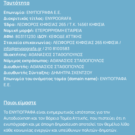
Ταυτότητα
Επωνυμία:
ΕΝΥΠΟΓΡΑΦΑ Ε.Ε.
Διακριτικός τίτλος:
ENYPOGRAFA
Έδρα:
ΛΕΩΦΟΡΟΣ ΚΗΦΙΣΙΑΣ 265 / Τ.Κ. 14561 ΚΗΦΙΣΙΑ
Νομική μορφή:
ΕΤΕΡΟΡΡΥΘΜΗ ΕΤΑΙΡΕΙΑ
ΑΦΜ:
803111230 /
ΔΟΥ:
ΚΕΦΟΔΕ ΑΤΤΙΚΗΣ
Στοιχεία επικοινωνίας:
ΛΕΩΦΟΡΟΣ ΚΗΦΙΣΙΑΣ 265 ΚΗΦΙΣΙΑ /
info@enypografa.gr
/ 210 8100583
Ιδιοκτήτης:
ΑΘΑΝΑΣΙΟΣ ΣΤΑΘΟΠΟΥΛΟΣ
Νόμιμος εκπρόσωπος:
ΑΘΑΝΑΣΙΟΣ ΣΤΑΘΟΠΟΥΛΟΣ
Διευθυντής:
ΑΘΑΝΑΣΙΟΣ ΣΤΑΘΟΠΟΥΛΟΣ
Διευθυντής Σύνταξης:
ΔΗΜΗΤΡΑ ΣΚΕΝΤΖΟΥ
Επωνυμία του ονόματος τομέα (domain name):
ΕΝΥΠΟΓΡΑΦΑ
Ε.Ε.
Ποιοι είμαστε
Το ΕΝΥΠΟΓΡΑΦΑ είναι ενημερωτικός ιστότοπος για την
Αυτοδιοίκηση και τον Βόρειο Τομέα Αττικής, που πιστεύει ότι η
ενυπόγραφη και με άποψη δημοσίευση αποτελεί τον θεμέλιο λίθο
κάθε κοινωνίας ενεργών και υπεύθυνων πολιτών-δημοτών.