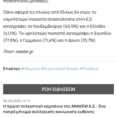
ποσοστιαίες μονάδες).
Όσον αφορά τις ηλικίες από 55 έως 64 ετών, το
χαμηλότερο ποσοστό απασχόλησης στην Ε.Ε.
καταγράφει το Λουξεμβούργο (40,5%) και η Ελλάδα
(41,1%). Το υψηλότερο ποσοστό καταγράφει η Σουηδία
(77,9%), η Γερμανία (71,4%) και η Δανία (70,7%).
Πηγή: reader.gr
Ετικέτες:
#Ανεργία
#Ευρωπαϊκή Ένωση
#Σχολεία
ΡΟΉ ΕΙΔΉΣΕΩΝ
06.08.2026 | 17:11
Η πρώτη τηλεοπτική καμπάνια της ΑΝΑΚΕΜ Α.Ε.: Ένα
ηχηρό μήνυμα συλλογικής κοινωνικής ευθύνης