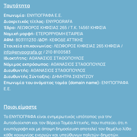
Ταυτότητα
Επωνυμία:
ΕΝΥΠΟΓΡΑΦΑ Ε.Ε.
Διακριτικός τίτλος:
ENYPOGRAFA
Έδρα:
ΛΕΩΦΟΡΟΣ ΚΗΦΙΣΙΑΣ 265 / Τ.Κ. 14561 ΚΗΦΙΣΙΑ
Νομική μορφή:
ΕΤΕΡΟΡΡΥΘΜΗ ΕΤΑΙΡΕΙΑ
ΑΦΜ:
803111230 /
ΔΟΥ:
ΚΕΦΟΔΕ ΑΤΤΙΚΗΣ
Στοιχεία επικοινωνίας:
ΛΕΩΦΟΡΟΣ ΚΗΦΙΣΙΑΣ 265 ΚΗΦΙΣΙΑ /
info@enypografa.gr
/ 210 8100583
Ιδιοκτήτης:
ΑΘΑΝΑΣΙΟΣ ΣΤΑΘΟΠΟΥΛΟΣ
Νόμιμος εκπρόσωπος:
ΑΘΑΝΑΣΙΟΣ ΣΤΑΘΟΠΟΥΛΟΣ
Διευθυντής:
ΑΘΑΝΑΣΙΟΣ ΣΤΑΘΟΠΟΥΛΟΣ
Διευθυντής Σύνταξης:
ΔΗΜΗΤΡΑ ΣΚΕΝΤΖΟΥ
Επωνυμία του ονόματος τομέα (domain name):
ΕΝΥΠΟΓΡΑΦΑ
Ε.Ε.
Ποιοι είμαστε
Το ΕΝΥΠΟΓΡΑΦΑ είναι ενημερωτικός ιστότοπος για την
Αυτοδιοίκηση και τον Βόρειο Τομέα Αττικής, που πιστεύει ότι η
ενυπόγραφη και με άποψη δημοσίευση αποτελεί τον θεμέλιο λίθο
κάθε κοινωνίας ενεργών και υπεύθυνων πολιτών-δημοτών.