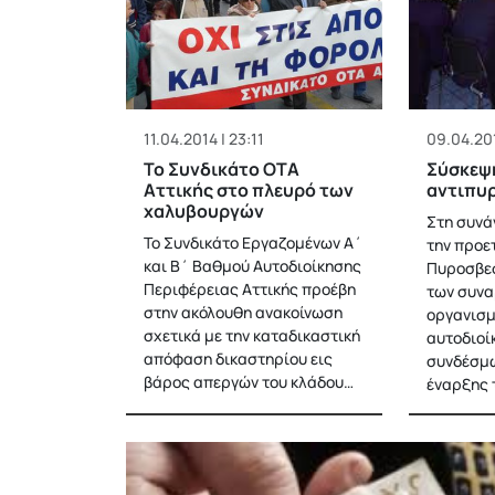
11.04.2014 | 23:11
09.04.201
Το Συνδικάτο ΟΤΑ
Σύσκεψ
Αττικής στο πλευρό των
αντιπυρ
χαλυβουργών
Στη συνά
Το Συνδικάτο Εργαζομένων Α΄
την προε
και Β΄ Βαθμού Αυτοδιοίκησης
Πυροσβεσ
Περιφέρειας Αττικής προέβη
των συνα
στην ακόλουθη ανακοίνωση
οργανισμ
σχετικά με την καταδικαστική
αυτοδιοί
απόφαση δικαστηρίου εις
συνδέσμω
βάρος απεργών του κλάδου…
έναρξης 