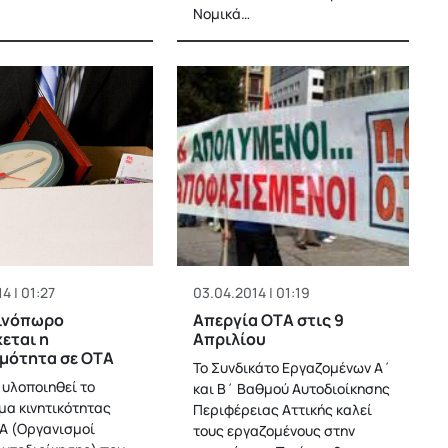
Νομικά…
4 | 01:27
03.04.2014 | 01:19
ινόπωρο
Απεργία ΟΤΑ στις 9
εται η
Απριλίου
μότητα σε ΟΤΑ
Το Συνδικάτο Εργαζομένων Α΄
 υλοποιηθεί το
και Β΄ Βαθμού Αυτοδιοίκησης
α κινητικότητας
Περιφέρειας Αττικής καλεί
Α (Οργανισμοί
τους εργαζομένους στην