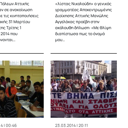
 Πόλεων Αττικής
«λίστας Νικολούδη» ο γενικός
ν σε ανακοίνωση
γραμματέας Αποκεντρωμένης
ε τις κινητοποιήσεις
Διοίκησης Αττικής Μανώλης
ακής 31 Μαρτίου
Αγγελάκας προέβη στην
της Τρίτης 1
ακόλουθη δήλωση: «Με θλίψη
 2014 που
διαπίστωσα πως το όνομά
νονται…
μου…
4 | 00:46
23.03.2014 | 20:11