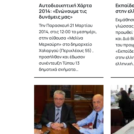
Αυτοδιοικητική Χάρτα
Εκπαίδ
2014: «Ενώνουμε τις
στην ελ
δυνάμεις μας»
Εκμάθηση
Την Παρασκευή 21 Μαρτίου
γλώσσας 
2014, στις 12:00 το μεσημέρι,
προωθεί 
στην αίθουσα «Μελίνα
και Διά 
Μερκούρη» στο δημαρχείο
του προ
Χολαργού (Περικλέους 55) ,
«Εκπαίδε
προσήλθαν και έδωσαν
στην ελλ
συνέντευξη Τύπου 13
ελληνική
δημοτικά σχήματα…