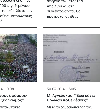
Αυτοδιοίκησης) που
απεργία την Τετάρτη 9
000 εργαζομένους
Απριλίου και στη
» τυπικά η λίστα των
συγκέντρωση που θα
ιαθεσιμοτήτων τους
πραγματοποιηθεί…
13…
4 | 19:08
30.03.2014 | 16:03
τους δρόμους-
Μ. Αγγελάκας: “Έχω κάνει
 ξεσηκωμός”
δήλωση πόθεν έσχες”
απιταλιστικές
Μετά τη δημοσιοποίηση της