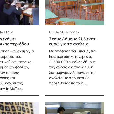
4 | 17:31
06.04.2014 | 22:37
η ενόψει
Στους Δήμους 21,5 εκατ.
ικής περιόδου
ευρώ για τα σχολεία
ντηση – σύσκεψη για
Με απόφαση του υπουργείου
τοιμασία του
Εσωτερικών κατανέμονται
τικού Σώματος και
21.500.000 ευρώ σε δήμους
ρμόδιων φορέων,
της χώρας για την κάλυψη
ών τοπικής
λειτουργικών δαπανών στα
κησης και
σχολεία. Τα χρήματα θα
ν, ενόψει της
προέλθουν από τους…
την 1η Μαΐου…