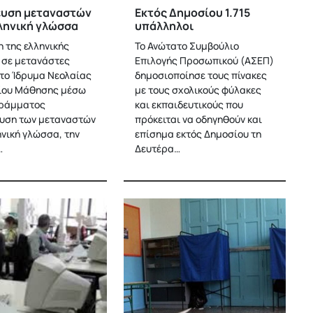
ευση μεταναστών
Εκτός Δημοσίου 1.715
ληνική γλώσσα
υπάλληλοι
 της ελληνικής
Το Ανώτατο Συμβούλιο
σε μετανάστες
Επιλογής Προσωπικού (ΑΣΕΠ)
το Ίδρυμα Νεολαίας
δημοσιοποίησε τους πίνακες
Βίου Μάθησης μέσω
με τους σχολικούς φύλακες
γράμματος
και εκπαιδευτικούς που
υση των μεταναστών
πρόκειται να οδηγηθούν και
ηνική γλώσσα, την
επίσημα εκτός Δημοσίου τη
…
Δευτέρα…