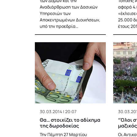
των Δομών και την
Τοπικής 
Αναδιάρθρωση των Δασικών
αφορά 4.
Υπηρεσιών των
«έκλεισε
Αποκεντρωμένων Διοικήσεων,
25.000 δ
υπό την προεδρία…
έτους 20
30.03.2014 | 20:07
30.03.201
Θα… στοιχίζει το αδίκημα
“Όλοι σ
της δωροδοκίας
μαζικός
Την Πέμπτη 27 Μαρτίου
Οι Αντικ