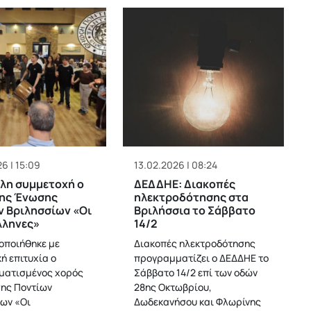
6 | 15:09
13.02.2026 | 08:24
λη συμμετοχή ο
ΔΕΔΔΗΕ: Διακοπές
της Ένωσης
ηλεκτροδότησης στα
 Βριλησσίων «Οι
Βριλήσσια το Σάββατο
λληνες»
14/2
ποιήθηκε με
Διακοπές ηλεκτροδότησης
ή επιτυχία ο
προγραμματίζει ο ΔΕΔΔΗΕ το
ματισμένος χορός
Σάββατο 14/2 επί των οδών
ης Ποντίων
28ης Οκτωβρίου,
ων «Οι
Δωδεκανήσου και Φλωρίνης