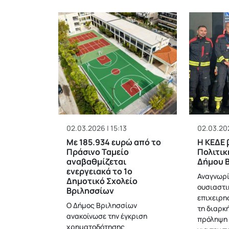
02.03.2026 | 15:13
02.03.202
Με 185.934 ευρώ από το
Η KEΔΕ 
Πράσινο Ταμείο
Πολιτικ
αναβαθμίζεται
Δήμου 
ενεργειακά το 1ο
Αναγνωρί
Δημοτικό Σχολείο
ουσιαστικ
Βριλησσίων
επιχειρη
Ο Δήμος Βριλησσίων
τη διαρκ
ανακοίνωσε την έγκριση
πρόληψη 
χρηματοδότησης