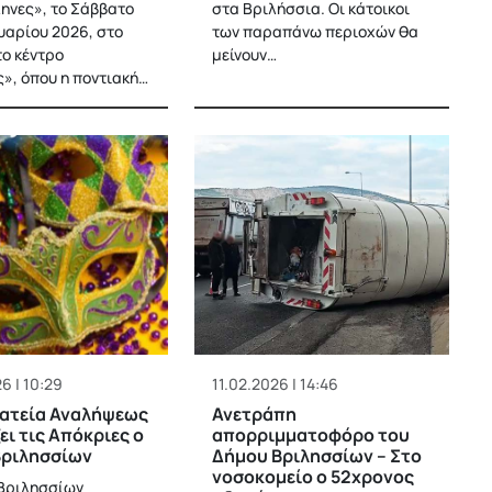
ηνες», το Σάββατο
στα Βριλήσσια. Οι κάτοικοι
υαρίου 2026, στο
των παραπάνω περιοχών θα
ο κέντρο
μείνουν…
», όπου η ποντιακή…
6 | 10:29
11.02.2026 | 14:46
λατεία Αναλήψεως
Ανετράπη
ει τις Απόκριες ο
απορριμματοφόρο του
Βριλησσίων
Δήμου Βριλησσίων – Στο
νοσοκομείο ο 52χρονος
Βριλησσίων