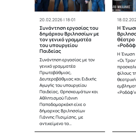
20.02.2026 | 18:01
18.02.202
Συνάντηση εργασίας του
Η Ένωσ
δημάρχου Βριλησσίων με
Βριλησσ
τον γενικό γραμματέα
θέατρο 
του υπουργείου
«Ροδάφ
Παιδείας
Η Ένωση 
Συνάντηση εργασίας με τον
«Οι Τραν
γενικό γραμματέα
προσκαλε
Πρωτοβάθμιας,
φίλους τ
Δευτεροβάθμιας και Ειδικής
θεατρική
Αγωγής του υπουργείου
εμβληματ
Παιδείας, Θρησκευμάτων και
«Ροδάφ’ν
Αθλητισμού Γιάννη
Παπαδομαρκάκη είχε ο
δήμαρχος Βριλησσίων
Γιάννης Πισιμίσης, με
αντικείμενο τα…