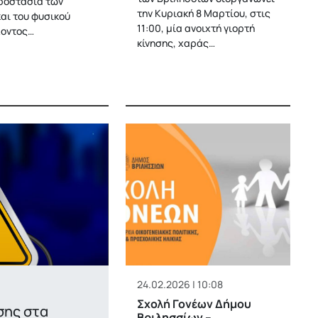
προστασία των
την Κυριακή 8 Μαρτίου, στις
και του φυσικού
11:00, μία ανοιχτή γιορτή
λοντος…
κίνησης, χαράς…
24.02.2026 | 10:08
Σχολή Γονέων Δήμου
σης στα
Βριλησσίων –