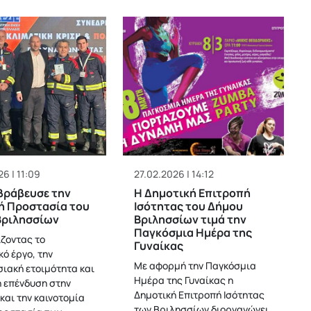
6 | 11:09
27.02.2026 | 14:12
βράβευσε την
Η Δημοτική Επιτροπή
ή Προστασία του
Ισότητας του Δήμου
Βριλησσίων
Βριλησσίων τιμά την
Παγκόσμια Ημέρα της
ζοντας το
Γυναίκας
ό έργο, την
Με αφορμή την Παγκόσμια
σιακή ετοιμότητα και
Ημέρα της Γυναίκας η
ή επένδυση στην
Δημοτική Επιτροπή Ισότητας
και την καινοτομία
των Βριλησσίων διοργανώνει