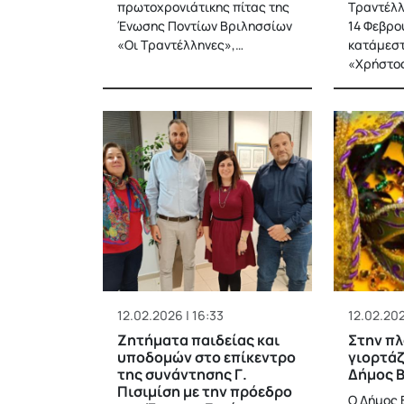
πρωτοχρονιάτικης πίτας της
Τραντέλλ
Ένωσης Ποντίων Βριλησσίων
14 Φεβρο
«Οι Τραντέλληνες»,…
κατάμεστ
«Χρήστος
12.02.2026 | 16:33
12.02.202
Ζητήματα παιδείας και
Στην π
υποδομών στο επίκεντρο
γιορτάζ
της συνάντησης Γ.
Δήμος 
Πισιμίση με την πρόεδρο
O Δήμος 