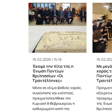
16.02.2026 | 15:16
16.02.202
Έκοψε την πίτα της η
Με μεγά
Ένωση Ποντίων
χορός 
Βριλησσίων «Οι
Ποντίων
Τραντέλληνες»
Τραντέ
Μέσα σε κλίμα βαθιάς χαράς,
Πραγματο
συγκίνησης και ενότητας,
εξαιρετικ
πραγματοποιήθηκε την
προγραμ
Κυριακή 8 Φεβρουαρίου η
της Ένωσ
καθιερωμένη κοπή της
Βριλησσί