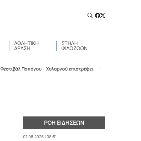
ΑΘΛΗΤΙΚΉ
ΣΤΉΛΗ
ΔΡΆΣΗ
ΦΙΛΌΖΩΩΝ
άλ Παπάγου – Χολαργού επιστρέφει
Όπου υπάρχει κ
•
ΡΟΉ ΕΙΔΉΣΕΩΝ
07.08.2026 | 08:51