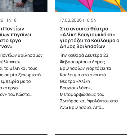
6 | 14:18
17.02.2026 | 10:54
η Ποντίων
Στο ανοιχτό θέατρο
ίων πηγαίνει
«Αλίκη Βουγιουκλάκη»
στο έργο
γιορτάζει τα Κούλουμα ο
’νον»
Δήμος Βριλησσίων
Ποντίων Βριλησσίων
Την Καθαρά Δευτέρα 23
τέλληνες»
Φεβρουαρίου ο Δήμος
ί τα μέλη και τους
Βριλησσίων γιορτάζει τα
ης σε μία ξεχωριστή
Κούλουμα στο ανοιχτό
 εμπειρία με το
θέατρο «Αλίκη
ικό έργο
Βουγιουκλάκη»,
ον» του Κώστα…
Μεταμορφώσεως του
Σωτήρος και Υψηλάντου στα
Άνω Βριλήσσια. Από…