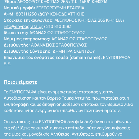
Έδρα:
ΛΕΩΦΟΡΟΣ ΚΗΦΙΣΙΑΣ 265 / Τ.Κ. 14561 ΚΗΦΙΣΙΑ
Νομική μορφή:
ΕΤΕΡΟΡΡΥΘΜΗ ΕΤΑΙΡΕΙΑ
ΑΦΜ:
803111230 /
ΔΟΥ:
ΚΕΦΟΔΕ ΑΤΤΙΚΗΣ
Στοιχεία επικοινωνίας:
ΛΕΩΦΟΡΟΣ ΚΗΦΙΣΙΑΣ 265 ΚΗΦΙΣΙΑ /
info@enypografa.gr
/ 210 8100583
Ιδιοκτήτης:
ΑΘΑΝΑΣΙΟΣ ΣΤΑΘΟΠΟΥΛΟΣ
Νόμιμος εκπρόσωπος:
ΑΘΑΝΑΣΙΟΣ ΣΤΑΘΟΠΟΥΛΟΣ
Διευθυντής:
ΑΘΑΝΑΣΙΟΣ ΣΤΑΘΟΠΟΥΛΟΣ
Διευθυντής Σύνταξης:
ΔΗΜΗΤΡΑ ΣΚΕΝΤΖΟΥ
Επωνυμία του ονόματος τομέα (domain name):
ΕΝΥΠΟΓΡΑΦΑ
Ε.Ε.
Ποιοι είμαστε
Το ΕΝΥΠΟΓΡΑΦΑ είναι ενημερωτικός ιστότοπος για την
Αυτοδιοίκηση και τον Βόρειο Τομέα Αττικής, που πιστεύει ότι η
ενυπόγραφη και με άποψη δημοσίευση αποτελεί τον θεμέλιο λίθο
κάθε κοινωνίας ενεργών και υπεύθυνων πολιτών-δημοτών.
Οι συντάκτες του ΕΝΥΠΟΓΡΑΦΑ δεν φιλοδοξούν να κατευθύνουν
τις εξελίξεις σε αυτοδιοικητικό επίπεδο, ούτε να γίνουν φορείς
της μίας και μοναδικής Αλήθειας. Αντιθέτως, επιθυμούν να