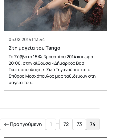
05.02.2014 | 13:44
Στη μαγεία του Tango
Το Σάββατο 15 Φεβρουαρίου 2014 και ώρα
20:00, στην αίθουσα «Δήμαρχος Βασ.
Γκατσόπουλος», η Ζωή Τηγανούρια και ο
Σπύρος Μοσχόπουλος μας ταξιδεύουν στη
μαγεία του…
Posts
pagination
…
Προηγούμενη
1
72
73
74