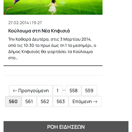
27.02.2014 | 19:27
Κούλουμα στη Νέα Κηφισιά
Την Καθαρά Δευτέρα, στις 3 Μαρτίου 2014,
από τις 10:30 το πρωί έως τη 1 το μεσημέρι, ο
Δήμος Κηφισιάς θα γιορτάσει τα Kούλουμα
στο…
Posts
pagination
…
Προηγούμενη
1
558
559
560
561
562
563
Επόμενη
ΡΟΉ ΕΙΔΉΣΕΩΝ