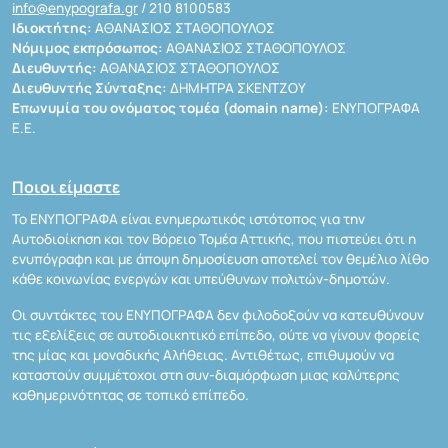
info@enypografa.gr
/ 210 8100583
Ιδιοκτήτης:
ΑΘΑΝΑΣΙΟΣ ΣΤΑΘΟΠΟΥΛΟΣ
Νόμιμος εκπρόσωπος:
ΑΘΑΝΑΣΙΟΣ ΣΤΑΘΟΠΟΥΛΟΣ
Διευθυντής:
ΑΘΑΝΑΣΙΟΣ ΣΤΑΘΟΠΟΥΛΟΣ
Διευθυντής Σύνταξης:
ΔΗΜΗΤΡΑ ΣΚΕΝΤΖΟΥ
Επωνυμία του ονόματος τομέα (domain name):
ΕΝΥΠΟΓΡΑΦΑ
Ε.Ε.
Ποιοι είμαστε
Το ΕΝΥΠΟΓΡΑΦΑ είναι ενημερωτικός ιστότοπος για την
Αυτοδιοίκηση και τον Βόρειο Τομέα Αττικής, που πιστεύει ότι η
ενυπόγραφη και με άποψη δημοσίευση αποτελεί τον θεμέλιο λίθο
κάθε κοινωνίας ενεργών και υπεύθυνων πολιτών-δημοτών.
Οι συντάκτες του ΕΝΥΠΟΓΡΑΦΑ δεν φιλοδοξούν να κατευθύνουν
τις εξελίξεις σε αυτοδιοικητικό επίπεδο, ούτε να γίνουν φορείς
της μίας και μοναδικής Αλήθειας. Αντιθέτως, επιθυμούν να
καταστούν συμμέτοχοι στη συν-διαμόρφωση μιας καλύτερης
καθημερινότητας σε τοπικό επίπεδο.