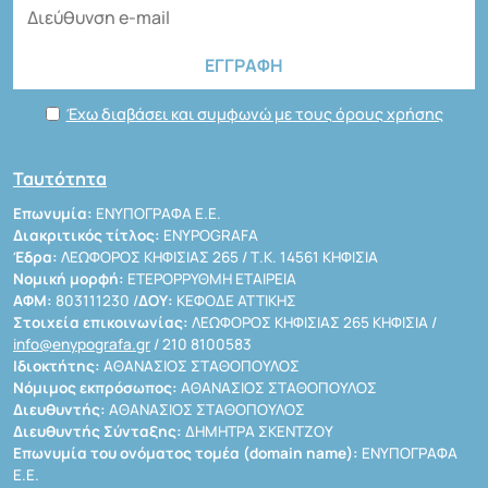
Έχω διαβάσει και συμφωνώ με τους όρους χρήσης
Ταυτότητα
Επωνυμία:
ΕΝΥΠΟΓΡΑΦΑ Ε.Ε.
Διακριτικός τίτλος:
ENYPOGRAFA
Έδρα:
ΛΕΩΦΟΡΟΣ ΚΗΦΙΣΙΑΣ 265 / Τ.Κ. 14561 ΚΗΦΙΣΙΑ
Νομική μορφή:
ΕΤΕΡΟΡΡΥΘΜΗ ΕΤΑΙΡΕΙΑ
ΑΦΜ:
803111230 /
ΔΟΥ:
ΚΕΦΟΔΕ ΑΤΤΙΚΗΣ
Στοιχεία επικοινωνίας:
ΛΕΩΦΟΡΟΣ ΚΗΦΙΣΙΑΣ 265 ΚΗΦΙΣΙΑ /
info@enypografa.gr
/ 210 8100583
Ιδιοκτήτης:
ΑΘΑΝΑΣΙΟΣ ΣΤΑΘΟΠΟΥΛΟΣ
Νόμιμος εκπρόσωπος:
ΑΘΑΝΑΣΙΟΣ ΣΤΑΘΟΠΟΥΛΟΣ
Διευθυντής:
ΑΘΑΝΑΣΙΟΣ ΣΤΑΘΟΠΟΥΛΟΣ
Διευθυντής Σύνταξης:
ΔΗΜΗΤΡΑ ΣΚΕΝΤΖΟΥ
Επωνυμία του ονόματος τομέα (domain name):
ΕΝΥΠΟΓΡΑΦΑ
Ε.Ε.