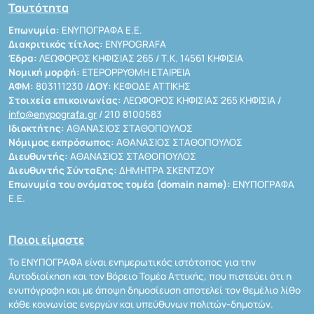
Ταυτότητα
Επωνυμία:
ΕΝΥΠΟΓΡΑΦΑ Ε.Ε.
Διακριτικός τίτλος:
ENYPOGRAFA
Έδρα:
ΛΕΩΦΟΡΟΣ ΚΗΦΙΣΙΑΣ 265 / Τ.Κ. 14561 ΚΗΦΙΣΙΑ
Νομική μορφή:
ΕΤΕΡΟΡΡΥΘΜΗ ΕΤΑΙΡΕΙΑ
ΑΦΜ:
803111230 /
ΔΟΥ:
ΚΕΦΟΔΕ ΑΤΤΙΚΗΣ
Στοιχεία επικοινωνίας:
ΛΕΩΦΟΡΟΣ ΚΗΦΙΣΙΑΣ 265 ΚΗΦΙΣΙΑ /
info@enypografa.gr
/ 210 8100583
Ιδιοκτήτης:
ΑΘΑΝΑΣΙΟΣ ΣΤΑΘΟΠΟΥΛΟΣ
Νόμιμος εκπρόσωπος:
ΑΘΑΝΑΣΙΟΣ ΣΤΑΘΟΠΟΥΛΟΣ
Διευθυντής:
ΑΘΑΝΑΣΙΟΣ ΣΤΑΘΟΠΟΥΛΟΣ
Διευθυντής Σύνταξης:
ΔΗΜΗΤΡΑ ΣΚΕΝΤΖΟΥ
Επωνυμία του ονόματος τομέα (domain name):
ΕΝΥΠΟΓΡΑΦΑ
Ε.Ε.
Ποιοι είμαστε
Το ΕΝΥΠΟΓΡΑΦΑ είναι ενημερωτικός ιστότοπος για την
Αυτοδιοίκηση και τον Βόρειο Τομέα Αττικής, που πιστεύει ότι η
ενυπόγραφη και με άποψη δημοσίευση αποτελεί τον θεμέλιο λίθο
κάθε κοινωνίας ενεργών και υπεύθυνων πολιτών-δημοτών.