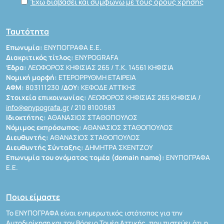
Έχω διαβάσει και συμφωνώ με τους όρους χρήσης
Ταυτότητα
Επωνυμία:
ΕΝΥΠΟΓΡΑΦΑ Ε.Ε.
Διακριτικός τίτλος:
ENYPOGRAFA
Έδρα:
ΛΕΩΦΟΡΟΣ ΚΗΦΙΣΙΑΣ 265 / Τ.Κ. 14561 ΚΗΦΙΣΙΑ
Νομική μορφή:
ΕΤΕΡΟΡΡΥΘΜΗ ΕΤΑΙΡΕΙΑ
ΑΦΜ:
803111230 /
ΔΟΥ:
ΚΕΦΟΔΕ ΑΤΤΙΚΗΣ
Στοιχεία επικοινωνίας:
ΛΕΩΦΟΡΟΣ ΚΗΦΙΣΙΑΣ 265 ΚΗΦΙΣΙΑ /
info@enypografa.gr
/ 210 8100583
Ιδιοκτήτης:
ΑΘΑΝΑΣΙΟΣ ΣΤΑΘΟΠΟΥΛΟΣ
Νόμιμος εκπρόσωπος:
ΑΘΑΝΑΣΙΟΣ ΣΤΑΘΟΠΟΥΛΟΣ
Διευθυντής:
ΑΘΑΝΑΣΙΟΣ ΣΤΑΘΟΠΟΥΛΟΣ
Διευθυντής Σύνταξης:
ΔΗΜΗΤΡΑ ΣΚΕΝΤΖΟΥ
Επωνυμία του ονόματος τομέα (domain name):
ΕΝΥΠΟΓΡΑΦΑ
Ε.Ε.
Ποιοι είμαστε
Το ΕΝΥΠΟΓΡΑΦΑ είναι ενημερωτικός ιστότοπος για την
Αυτοδιοίκηση και τον Βόρειο Τομέα Αττικής, που πιστεύει ότι η