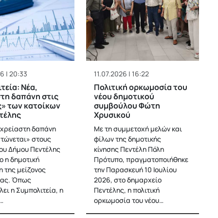
6 | 20:33
11.07.2026 | 16:22
τεία: Νέα,
Πολιτική ορκωμοσία του
τη δαπάνη στις
νέου δημοτικού
» των κατοίκων
συμβούλου Φώτη
τέλης
Χρυσικού
 αχρείαστη δαπάνη
Με τη συμμετοχή μελών και
τώνεται» στους
φίλων της δημοτικής
του Δήμου Πεντέλης
κίνησης Πεντέλη Πόλη
ο η δημοτική
Πρότυπο, πραγματοποιήθηκε
 της μείζονος
την Παρασκευή 10 Ιουλίου
ίας. Όπως
2026, στο δημαρχείο
ει η Συμπολιτεία, η
Πεντέλης, η πολιτική
…
ορκωμοσία του νέου…