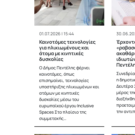
01.07.2026 | 15:44
30.06.202
Καινοτόμες τεχνολογίες
Έρχοντα
για ηλικιωμένους και
«ραβασά
άτομα με κινητικές
ακαθάρ
δυσκολίες
ιδιωτών
Πεντέλ
Ο Δήμος Πεντέλης φέρνει
Συνεδρία
καινοτόμες, όπως
η δημοτι
επισημαίνει, τεχνολογίες
Δευτέρα 
υποστήριξης ηλικιωμένων και
μέρος τη
ατόμων με κινητικές
διεξήχθη
δυσκολίες μέσω του
προετοιμ
ευρωπαϊκού έργου Inclusive
την αντι
Spaces Στο πλαίσιο της
συμμετοχής…