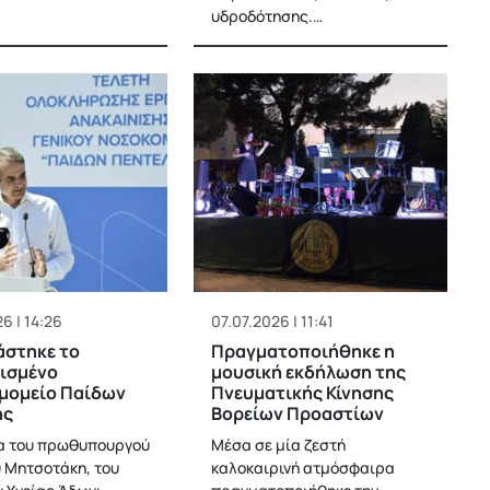
υδροδότησης.…
6 | 14:26
07.07.2026 | 11:41
άστηκε το
Πραγματοποιήθηκε η
ισμένο
μουσική εκδήλωση της
μομείο Παίδων
Πνευματικής Κίνησης
ης
Βορείων Προαστίων
α του πρωθυπουργού
Μέσα σε μία ζεστή
 Μητσοτάκη, του
καλοκαιρινή ατμόσφαιρα