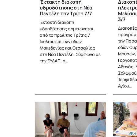
Έκτακτη διακοπή
Διακοπ
υδροδότησης στη Νέα
ηλεκτρ
Πεντέλη την Τρίτη 7/7
Μελίσσι
3/7
Έκτακτη διακοπή
Διακοπές
υδροδότησης σημειώνεται
προγραμμ
από το πρωί της Τρίτης 7
την Παρα
Ιουλίου επί των οδών
οδών Ουρ
Μακεδονίας και Θεσσαλίας
Μουσών, 
στη Νέα Πεντέλη. Σύμφωνα με
Γοργοποτ
την ΕΥΔΑΠ, η…
Αθηνάς, 
Σολωμού,
Τερψιθέα
Αγίου…