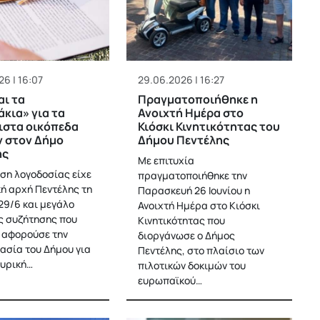
6 | 16:07
29.06.2026 | 16:27
ι τα
Πραγματοποιήθηκε η
κια» για τα
Ανοιχτή Ημέρα στο
ιστα οικόπεδα
Κιόσκι Κινητικότητας του
 στον Δήμο
Δήμου Πεντέλης
ης
Με επιτυχία
ση λογοδοσίας είχε
πραγματοποιήθηκε την
κή αρχή Πεντέλης τη
Παρασκευή 26 Ιουνίου η
29/6 και μεγάλο
Ανοιχτή Ημέρα στο Κιόσκι
ς συζήτησης που
Κινητικότητας που
 αφορούσε την
διοργάνωσε ο Δήμος
ασία του Δήμου για
Πεντέλης, στο πλαίσιο των
πυρική…
πιλοτικών δοκιμών του
ευρωπαϊκού…