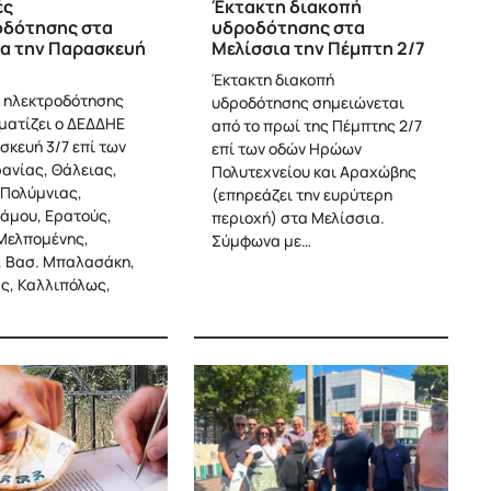
ές
Έκτακτη διακοπή
οδότησης στα
υδροδότησης στα
α την Παρασκευή
Μελίσσια την Πέμπτη 2/7
Έκτακτη διακοπή
 ηλεκτροδότησης
υδροδότησης σημειώνεται
ατίζει ο ΔΕΔΔΗΕ
από το πρωί της Πέμπτης 2/7
σκευή 3/7 επί των
επί των οδών Ηρώων
ανίας, Θάλειας,
Πολυτεχνείου και Αραχώβης
Πολύμνιας,
(επηρεάζει την ευρύτερη
άμου, Ερατούς,
περιοχή) στα Μελίσσια.
Μελπομένης,
Σύμφωνα με…
 Βασ. Μπαλασάκη,
ς, Καλλιπόλως,