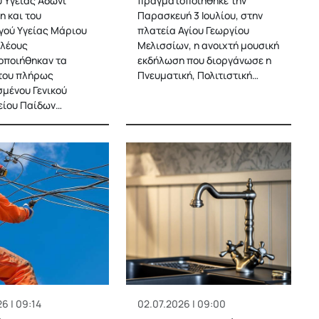
 Υγείας Άδωνι
πραγματοποιήθηκε την
η και του
Παρασκευή 3 Ιουλίου, στην
ού Υγείας Μάριου
πλατεία Αγίου Γεωργίου
λέους
Μελισσίων, η ανοιχτή μουσική
οποιήθηκαν τα
εκδήλωση που διοργάνωσε η
 του πλήρως
Πνευματική, Πολιτιστική…
σμένου Γενικού
είου Παίδων…
6 | 09:14
02.07.2026 | 09:00