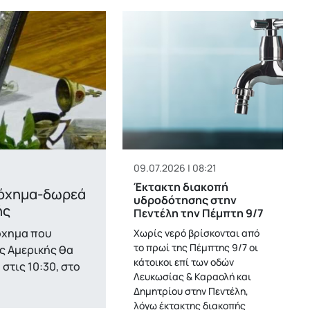
09.07.2026 | 08:21
Έκτακτη διακοπή
 όχημα-δωρεά
υδροδότησης στην
ής
Πεντέλη την Πέμπτη 9/7
όχημα που
Χωρίς νερό βρίσκονται από
το πρωί της Πέμπτης 9/7 οι
ς Αμερικής θα
κάτοικοι επί των οδών
στις 10:30, στο
Λευκωσίας & Καραολή και
Δημητρίου στην Πεντέλη,
λόγω έκτακτης διακοπής