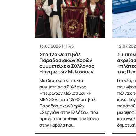
13.07.2026 | 11:46
12.07.202
Στο 12ο Φεστιβάλ
Συμπολι
Παραδοσιακών Χορών
αχρείασ
συμμετείχε ο Σύλλογος
«πλάτες
Ηπειρωτών Μελισσίων
της Πεν
Με ιδιαίτερη επιτυχία
Για νέα,
συμμετείχε ο Σύλλογος
που «φορ
Ηπειρωτών Μελισσίων «Η
πολίτες 
ΜΕΛΙΣΣΑ» στο 12ο Φεστιβάλ
κάνει λόγ
Παραδοσιακών Χορών
παράταξη
«Σεργιάνι στην Ελλάδα», που
μειοψηφ
πραγματοποιήθηκε τον Ιούνιο
καταγγέλλ
στην Καβάλα και…
δημοτική