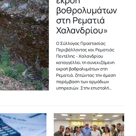
εκροή
βοθρολυμάτων
στη Ρεματιά
Χαλανδρίου»
Ο Σύλλογος Προστασίας
Περιβάλλοντος και Ρεματιάς
Πεντέλης - Χαλανδρίου
καταγγέλλει τη συνεχιζόμενη
εκροή βοθρολυμάτων στη
Ρεματιά, ζητώντας την άμεση
παρέμβαση των αρμόδιων
υπηρεσιών. Στην επιστολή…