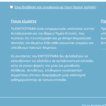
Έχω διαβάσει και συμφωνώ με τους όρους χρήσης
Ποιοι είμαστε
Πρ
Το ΕΝΥΠΟΓΡΑΦΑ είναι ενημερωτικός ιστότοπος για την
Προ
Αυτοδιοίκηση και τον Βόρειο Τομέα Αττικής, που
υπη
Α
πιστεύει ότι η ενυπόγραφη και με άποψη δημοσίευση
δυν
αποτελεί τον θεμέλιο λίθο κάθε κοινωνίας ενεργών και
Αττ
υπεύθυνων πολιτών-δημοτών.
Οι συντάκτες του ΕΝΥΠΟΓΡΑΦΑ δεν φιλοδοξούν να
κατευθύνουν τις εξελίξεις σε αυτοδιοικητικό επίπεδο,
ούτε να γίνουν φορείς της μίας και μοναδικής
Αλήθειας. Αντιθέτως, επιθυμούν να καταστούν
συμμέτοχοι στη συν-διαμόρφωση μιας καλύτερης
καθημερινότητας σε τοπικό επίπεδο.
Όροι Χρήσης
Π