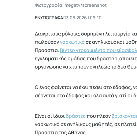
Φωτογραφία: megatv/screenshot
ΕΝΥΠΟΓΡΑΦΑ
|
13.06.2026 | 09:10
Διακριτούς ρόλους, δομημένη λειτουργία κα
πωλούσαν
ναρκωτικά
σε ανηλίκους και μαθη
Προάστια.
Βίντεο ντοκουμέντο που εξασφά
εγκληματικής ομάδας που δραστηριοποιείτο
οργάνωσης να χτυπούν ανηλεώς τα δύο θύμ
Ο ένας φαίνεται να έχει πέσει στο έδαφος, ν
σέρνεται στο έδαφος και όλα αυτά γιατί οι
Είναι οι ίδιοι
δράστες
που πλέον
βρίσκονται
ναρκωτικά σε ανήλικους μαθητές, σε πλατείε
Προάστια της Αθήνας.