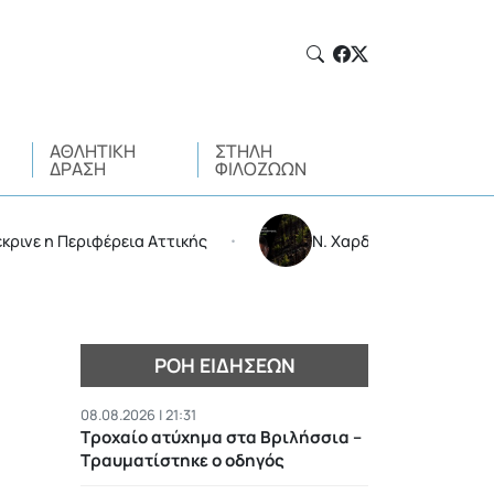
ΑΘΛΗΤΙΚΉ
ΣΤΉΛΗ
ΔΡΆΣΗ
ΦΙΛΌΖΩΩΝ
Περιφέρεια Αττικής
Ν. Χαρδαλιάς: Δεν μπαίνει καμιά
•
ΡΟΉ ΕΙΔΉΣΕΩΝ
08.08.2026 | 21:31
Τροχαίο ατύχημα στα Βριλήσσια –
Τραυματίστηκε ο οδηγός