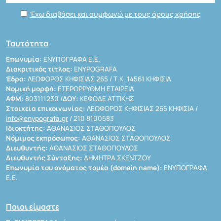
Έχω διαβάσει και συμφωνώ με τους όρους χρήσης
Ταυτότητα
Επωνυμία:
ΕΝΥΠΟΓΡΑΦΑ Ε.Ε.
Διακριτικός τίτλος:
ENYPOGRAFA
Έδρα:
ΛΕΩΦΟΡΟΣ ΚΗΦΙΣΙΑΣ 265 / Τ.Κ. 14561 ΚΗΦΙΣΙΑ
Νομική μορφή:
ΕΤΕΡΟΡΡΥΘΜΗ ΕΤΑΙΡΕΙΑ
ΑΦΜ:
803111230 /
ΔΟΥ:
ΚΕΦΟΔΕ ΑΤΤΙΚΗΣ
Στοιχεία επικοινωνίας:
ΛΕΩΦΟΡΟΣ ΚΗΦΙΣΙΑΣ 265 ΚΗΦΙΣΙΑ /
info@enypografa.gr
/ 210 8100583
Ιδιοκτήτης:
ΑΘΑΝΑΣΙΟΣ ΣΤΑΘΟΠΟΥΛΟΣ
Νόμιμος εκπρόσωπος:
ΑΘΑΝΑΣΙΟΣ ΣΤΑΘΟΠΟΥΛΟΣ
Διευθυντής:
ΑΘΑΝΑΣΙΟΣ ΣΤΑΘΟΠΟΥΛΟΣ
Διευθυντής Σύνταξης:
ΔΗΜΗΤΡΑ ΣΚΕΝΤΖΟΥ
Επωνυμία του ονόματος τομέα (domain name):
ΕΝΥΠΟΓΡΑΦΑ
Ε.Ε.
Ποιοι είμαστε