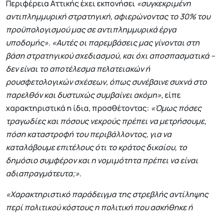
Περιφέρεια Αττικής έχει εκπονήσει
«συγκεκριμένη
αντιπλημμυρική στρατηγική, αφιερώνοντας το 30% του
προϋπολογισμού μας σε αντιπλημμυρικά έργα
υποδομής»
.
«Αυτές οι παρεμβάσεις μας γίνονται στη
βάση στρατηγικού σχεδιασμού, και όχι αποσπασματικά –
δεν είναι το αποτέλεσμα πελατειακών ή
ρουσφετολογικών σχέσεων, όπως συνέβαινε συχνά στο
παρελθόν και δυστυχώς συμβαίνει ακόμη»
, είπε
χαρακτηριστικά η ίδια, προσθέτοντας:
«Όμως πόσες
τραγωδίες και πόσους νεκρούς πρέπει να μετρήσουμε,
πόση καταστροφή του περιβάλλοντος, για να
καταλάβουμε επιτέλους ότι το κράτος δικαίου, το
δημόσιο συμφέρον και η νομιμότητα πρέπει να είναι
αδιαπραγμάτευτα;»
.
«Χαρακτηριστικό παράδειγμα της στρεβλής αντίληψης
περί πολιτικού κόστους η πολιτική που ασκήθηκε ή