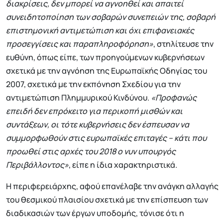
διακρίσεις, δεν μπορεί να αγνοηθεί και απαιτεί
συνειδητοποίηση των σοβαρών συνεπειών της, σοβαρή
επιστημονική αντιμετώπιση και όχι επιφανειακές
προσεγγίσεις και παραπληροφόρηση»
, στηλίτευσε την
ευθύνη, όπως είπε, των προηγούμενων κυβερνήσεων
σχετικά με την αγνόηση της Ευρωπαϊκής Οδηγίας του
2007, σχετικά με την εκπόνηση Σχεδίου για την
αντιμετώπιση Πλημμυρικού Κινδύνου.
«Προφανώς
επειδή δεν επρόκειτο για περικοπή μισθών και
συντάξεων, οι τότε κυβερνήσεις δεν έσπευσαν να
συμμορφωθούν στις ευρωπαϊκές επιταγές – κάτι που
προωθεί στις αρχές του 2018 ο νυν υπουργός
Περιβάλλοντος»
, είπε η ίδια χαρακτηριστικά.
Η περιφερειάρχης, αφού επανέλαβε την ανάγκη αλλαγής
του θεσμικού πλαισίου σχετικά με την επίσπευση των
διαδικασιών των έργων υποδομής, τόνισε ότι η