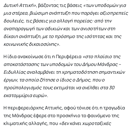
Δυτική Αττική»
, βάζοντας τις βάσεις
«των υποδομών για
μια στέρεα, βιώσιμη ανάπτυξη που παράγει αξιοπρεπείς
δουλειές, τις βάσεις για αλλαγή πορείας: από την
αναπαραγωγή των αδικιών και των ανισοτήτων στη
δίκαιη ανάπτυξη, με το πρόσημο της ισότητας και της
κοινωνικής δικαιοσύνης»
.
Η ίδια ανακοίνωσε ότι η Περιφέρεια
«στο πλαίσιο της
αποκατάστασης των υποδομών του Δήμου Μάνδρας –
Ειδυλλίας αναλαμβάνει τη χρηματοδότηση σημαντικών
έργων, τα οποία ζήτησε ο ίδιος ο Δήμος, που ο
προϋπολογισμός τους εκτιμάται να ανέλθει στα 30
εκατομμύρια ευρώ»
.
Η περιφερειάρχης Αττικής, αφού τόνισε ότι η τραγωδία
της Μάνδρας έφερε στο προσκήνιο το φαινόμενο της
κλιματικής αλλαγής, που
«δεν κάνει χωροταξικές