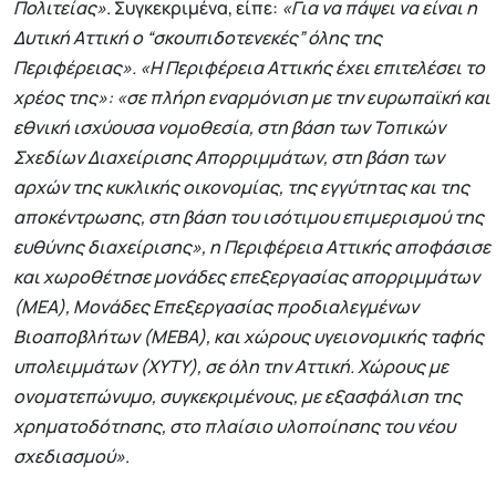
Πολιτείας»
. Συγκεκριμένα, είπε:
«Για να πάψει να είναι η
Δυτική Αττική ο “σκουπιδοτενεκές” όλης της
Περιφέρειας». «Η Περιφέρεια Αττικής έχει επιτελέσει το
χρέος της»: «σε πλήρη εναρμόνιση με την ευρωπαϊκή και
εθνική ισχύουσα νομοθεσία, στη βάση των Τοπικών
Σχεδίων Διαχείρισης Απορριμμάτων, στη βάση των
αρχών της κυκλικής οικονομίας, της εγγύτητας και της
αποκέντρωσης, στη βάση του ισότιμου επιμερισμού της
ευθύνης διαχείρισης», η Περιφέρεια Αττικής αποφάσισε
και χωροθέτησε μονάδες επεξεργασίας απορριμμάτων
(ΜΕΑ), Μονάδες Επεξεργασίας προδιαλεγμένων
Βιοαποβλήτων (ΜΕΒΑ), και χώρους υγειονομικής ταφής
υπολειμμάτων (ΧΥΤΥ), σε όλη την Αττική. Χώρους με
ονοματεπώνυμο, συγκεκριμένους, με εξασφάλιση της
χρηματοδότησης, στο πλαίσιο υλοποίησης του νέου
σχεδιασμού»
.