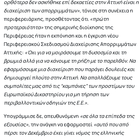
ορθότερα δεν ασκήθηκε επί δεκαετίες στην Αττική είναι η
διαχείριση των απορριμμάτων»
, τόνισε στη συνέχεια η
περιφερειάρχης, προσθέτοντας ότι
«πρώτη
προτεραιότητα»
της σημερινής διοίκησης της
Περιφέρειας ήταν η εκπόνηση και η έγκριση νέου
Περιφερειακού Σχεδιασμού Διαχείρισης Απορριμμάτων
Αττικής:
«Όχι για να μοιράσουμε τη δυσοσμία και τη
βρωμιά αλλά για να κάνουμε τη ρήξη με το παρελθόν. Να
εφαρμόσουμε μια διαχείριση που παράγει δουλειές και
δημιουργεί πλούτο στην Αττική. Να απαλλάξουμε τους
συμπολίτες μας από τις “καμπάνες” των προστίμων του
Ευρωπαϊκού Δικαστηρίου για μη τήρηση των
περιβαλλοντικών οδηγιών της Ε.Ε.»
.
Υπογράμμισε δε, απευθυνόμενη
«σε όλα τα επίπεδα της
εξουσίας»
, την ανάγκη να εφαρμοστεί
«αυτό που από
πέρσι τον Δεκέμβριο έχει γίνει νόμος της ελληνικής