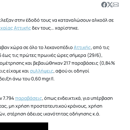
λεξαν στην έδοδό τους να καταναλώσουν αλκοόλ σε
χαίας Αττικής
δεν τους… χαρίστηκε.
λαβαν χώρα σε όλο το λεκανοπέδιο
Αττικής
, από τις
6 έως τις πρώτες πρωινές ώρες σήμερα (29/6),
ομέτρησης και βεβαιώθηκαν 217 παραβάσεις (0,84%
εις είχαμε και
συλλήψεις
, αφού οι οδηγοί
δειξη άνω του 0,60 mgr/l.
ν 7.794
παραβάσεις
, όπως ενδεικτικά, για υπέρβαση
τας, μη χρήση προστατευτικού κράνους, χρήση
ν, στέρηση άδειας ικανότητας οδήγησης κ.ά.