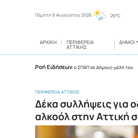
Πέμπτη 6 Αυγούστου 2026
26°C
ΑΡΧΙΚΉ
ΠΕΡΙΦΈΡΕΙΑ
ΔΉΜΟΙ
ΑΤΤΙΚΉΣ
Ροή Ειδήσεων
 οχήματα 4Χ4 παραχώρησε ο ΣΠΑΠ σε Δήμους-μέλη του
•
ΠΕΡΙΦΈΡΕΙΑ ΑΤΤΙΚΉΣ
Δέκα συλλήψεις για 
αλκοόλ στην Αττική 