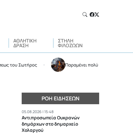
ΑΘΛΗΤΙΚΉ
ΣΤΉΛΗ
ΔΡΆΣΗ
ΦΙΛΌΖΩΩΝ
υ Σωτήρος
Παραμένει πολύ υψηλός ο κίνδυνος πυρκα
•
ΡΟΉ ΕΙΔΉΣΕΩΝ
05.08.2026 | 15:48
Αντιπροσωπεία Ουκρανών
δημάρχων στο δημαρχείο
Χολαργού