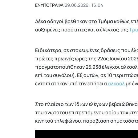
ΕΝΥΠΟΓΡΑΦΑ
|
29.06.2026 | 16:04
Δέκα οδηγοί βρέθηκαν στο Τμήμα καθώς επέ
αυξημένες ποσότητες και ο έλεγχος της
Τρο
Ειδικότερα, σε στοχευμένες δράσεις που έ
πρώτες πρωινές ώρες της 22ας Ιουνίου 202
πραγματοποιήθηκαν 25.938 έλεγχοι αλκοολ
επί του συνόλου). Εξ αυτών, σε 10 περιπτώσ
εντοπίστηκαν υπό την επήρεια
αλκοόλ
με έν
Στο πλαίσιο των ίδιων ελέγχων βεβαιώθηκα
του ανώτατου επιτρεπόμενου ορίου ταχύτη
κινητού τηλεφώνου, παραβίαση σηματοδοτώ