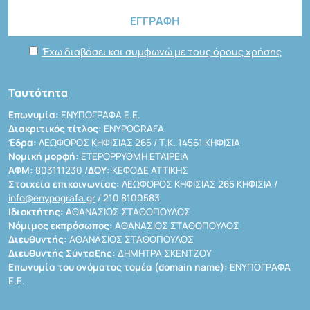
Έχω διαβάσει και συμφωνώ με τους όρους χρήσης
Ταυτότητα
Επωνυμία:
ΕΝΥΠΟΓΡΑΦΑ Ε.Ε.
Διακριτικός τίτλος:
ENYPOGRAFA
Έδρα:
ΛΕΩΦΟΡΟΣ ΚΗΦΙΣΙΑΣ 265 / Τ.Κ. 14561 ΚΗΦΙΣΙΑ
Νομική μορφή:
ΕΤΕΡΟΡΡΥΘΜΗ ΕΤΑΙΡΕΙΑ
ΑΦΜ:
803111230 /
ΔΟΥ:
ΚΕΦΟΔΕ ΑΤΤΙΚΗΣ
Στοιχεία επικοινωνίας:
ΛΕΩΦΟΡΟΣ ΚΗΦΙΣΙΑΣ 265 ΚΗΦΙΣΙΑ /
info@enypografa.gr
/ 210 8100583
Ιδιοκτήτης:
ΑΘΑΝΑΣΙΟΣ ΣΤΑΘΟΠΟΥΛΟΣ
Νόμιμος εκπρόσωπος:
ΑΘΑΝΑΣΙΟΣ ΣΤΑΘΟΠΟΥΛΟΣ
Διευθυντής:
ΑΘΑΝΑΣΙΟΣ ΣΤΑΘΟΠΟΥΛΟΣ
Διευθυντής Σύνταξης:
ΔΗΜΗΤΡΑ ΣΚΕΝΤΖΟΥ
Επωνυμία του ονόματος τομέα (domain name):
ΕΝΥΠΟΓΡΑΦΑ
Ε.Ε.