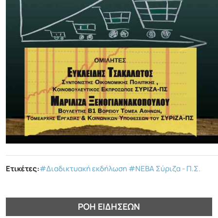
Ετικέτες:
#Διαδικτυακή εκδήλωση
#ΝΕΒΑ Σύριζα - Π.Σ.
ΡΟΉ ΕΙΔΉΣΕΩΝ