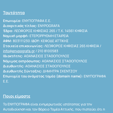
Ταυτότητα
Επωνυμία:
ΕΝΥΠΟΓΡΑΦΑ Ε.Ε.
Διακριτικός τίτλος:
ENYPOGRAFA
Έδρα:
ΛΕΩΦΟΡΟΣ ΚΗΦΙΣΙΑΣ 265 / Τ.Κ. 14561 ΚΗΦΙΣΙΑ
Νομική μορφή:
ΕΤΕΡΟΡΡΥΘΜΗ ΕΤΑΙΡΕΙΑ
ΑΦΜ:
803111230 /
ΔΟΥ:
ΚΕΦΟΔΕ ΑΤΤΙΚΗΣ
Στοιχεία επικοινωνίας:
ΛΕΩΦΟΡΟΣ ΚΗΦΙΣΙΑΣ 265 ΚΗΦΙΣΙΑ /
info@enypografa.gr
/ 210 8100583
Ιδιοκτήτης:
ΑΘΑΝΑΣΙΟΣ ΣΤΑΘΟΠΟΥΛΟΣ
Νόμιμος εκπρόσωπος:
ΑΘΑΝΑΣΙΟΣ ΣΤΑΘΟΠΟΥΛΟΣ
Διευθυντής:
ΑΘΑΝΑΣΙΟΣ ΣΤΑΘΟΠΟΥΛΟΣ
Διευθυντής Σύνταξης:
ΔΗΜΗΤΡΑ ΣΚΕΝΤΖΟΥ
Επωνυμία του ονόματος τομέα (domain name):
ΕΝΥΠΟΓΡΑΦΑ
Ε.Ε.
Ποιοι είμαστε
Το ΕΝΥΠΟΓΡΑΦΑ είναι ενημερωτικός ιστότοπος για την
Αυτοδιοίκηση και τον Βόρειο Τομέα Αττικής, που πιστεύει ότι η