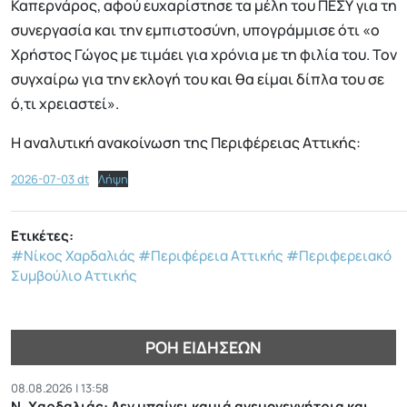
Καπερνάρος, αφού ευχαρίστησε τα μέλη του ΠΕΣΥ για τη
συνεργασία και την εμπιστοσύνη, υπογράμμισε ότι «ο
Χρήστος Γώγος με τιμάει για χρόνια με τη φιλία του. Τον
συγχαίρω για την εκλογή του και θα είμαι δίπλα του σε
ό,τι χρειαστεί».
Η αναλυτική ανακοίνωση της Περιφέρειας Αττικής:
2026-07-03 dt
Λήψη
Ετικέτες:
#Νίκος Χαρδαλιάς
#Περιφέρεια Αττικής
#Περιφερειακό
Συμβούλιο Αττικής
ΡΟΉ ΕΙΔΉΣΕΩΝ
08.08.2026 | 13:58
Ν. Χαρδαλιάς: Δεν μπαίνει καμιά ανεμογεννήτρια και