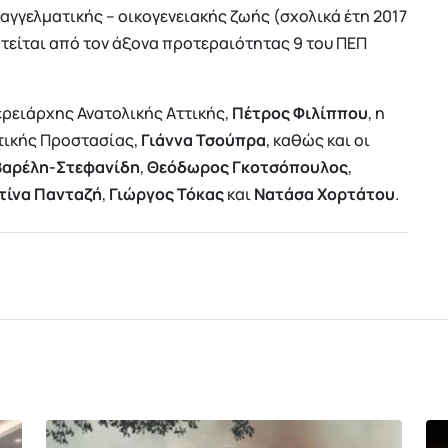
γγελματικής – οικογενειακής ζωής (σχολικά έτη 2017
δοτείται από τον άξονα προτεραιότητας 9 του ΠΕΠ
ρειάρχης Ανατολικής Αττικής,
Πέτρος Φιλίππου
, η
τικής Προστασίας,
Γιάννα Τσούπρα
, καθώς και οι
Βαρέλη-Στεφανίδη
,
Θεόδωρος Γκοτσόπουλος
,
τίνα Πανταζή
,
Γιώργος Τόκας
και
Νατάσα Χορτάτου
.