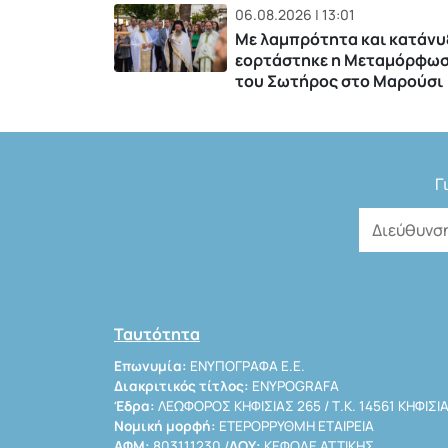
06.08.2026 | 13:01
Με λαμπρότητα και κατάνυ
εορτάστηκε η Μεταμόρφω
του Σωτήρος στο Μαρούσι
Γ
Ταυτότητα
Επωνυμία:
ΕΝΥΠΟΓΡΑΦΑ Ε.Ε.
Διακριτικός τίτλος:
ENYPOGRAFA
Έδρα:
ΛΕΩΦΟΡΟΣ ΚΗΦΙΣΙΑΣ 265 / Τ.Κ. 14561 ΚΗΦΙΣΙ
Νομική μορφή:
ΕΤΕΡΟΡΡΥΘΜΗ ΕΤΑΙΡΕΙΑ
ΑΦΜ:
803111230 /
ΔΟΥ:
ΚΕΦΟΔΕ ΑΤΤΙΚΗΣ