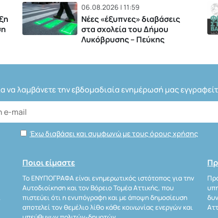
06.08.2026 | 11:59
ξη
Νέες «έξυπνες» διαβάσεις
ση
στα σχολεία του Δήμου
Λυκόβρυσης – Πεύκης
ια να λαμβάνετε την εβδομαδιαία ενημέρωσή μας εγγραφείτ
Έχω διαβάσει και συμφωνώ με τους όρους χρήσης
Ποιοι είμαστε
Πρ
Το ΕΝΥΠΟΓΡΑΦΑ είναι ενημερωτικός ιστότοπος για την
Προ
Αυτοδιοίκηση και τον Βόρειο Τομέα Αττικής, που
υπη
Α
πιστεύει ότι η ενυπόγραφη και με άποψη δημοσίευση
δυν
αποτελεί τον θεμέλιο λίθο κάθε κοινωνίας ενεργών και
Αττ
υπεύθυνων πολιτών-δημοτών.