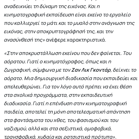
αναδεικνύει τη δύναμη της εικόνας. Και η
κινηματογραφική εκπαίδευση είναι εκείνο το εργαλείο
που καλλιεργεί το μάτι και το μυαλό στην ανάγνωση της
εικόνας, στην αποκρυπτογράφησή της, και την
ανασύνθεσή της»
ανέφερε χαρακτηριστικά.
«Στην αποκρυστάλλωση εκείνου που δεν φαίνεται. Του
αόρατου. Γιατί ο κινηματόγραφος, όπως και η
ζωγραφική, σύμφωνα με τον
Ζαν Λικ Γκοντάρ
, δείχνει το
αόρατο. Μια δημιουργική διαδικασία που εκπαιδεύει και
απελευθερώνει. Για τον λόγο αυτό πρέπει να έχει θέση
στα σχολικά προγράμματα, στην εκπαιδευτική
διαδικασία. Γιατί η επένδυση στην κινηματογραφική
παιδεία, αποτελεί τη μόνη αποτελεσματική απάντηση
στα φαντάσματα του χθες, του φασισμού και του
ναζισμού, αλλά και στα σεξιστικά, ομοφοβικά,
τρανσφοβικά, χυδαία και ρατσιστικά πρότυπα».