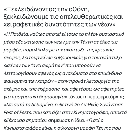
«Ξεκλειδώνοντας την οθόνη,
ξεκλειδώνουμε τις απελευθερωτικές και
χειραφετικές δυνατότητες των νέων»
«Η Παιδεία, καθώς αποτελεί ίσως το πλέον ουσιαστικό
μέσο εξοικείωσης των νέων με την Τέχνη σε όλες τις
μορφές, παράλληλα με την ανάπτυξη της κριτικής
σκέψης, λειτουργεί ως εμβρυουλκός για την ανάπτυξη
εκείνων των “αντισωμάτων” που μπορούν να
λειτουργήσουν αφενός ως αναχώματα στα επικίνδυνα
φαινόμενα των καιρών – στην προκάτ λειτουργία της
σκέψης και της έκφρασης, και αφετέρου, ως αφετηρίες
για πραγματική δημιουργία»
τόνισε η περιφερειάρχης.
«Με αυτά τα δεδομένα, η φετινή 2η Διεθνής Συνάντηση
Fest of Fests, που εστιάζει στον Κινηματογράφο, αποκτά
εξέχουσα σημασία»
σημείωσε η ίδια.
«Γιατί ο
Κινηματογράφος είναι η σύγχρονη μορφή Τέχνης που