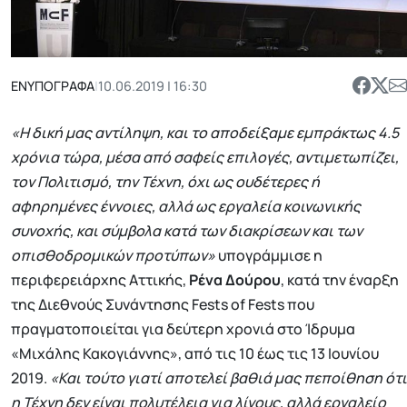
ΕΝΥΠΟΓΡΑΦΑ
|
10.06.2019 | 16:30
«Η δική μας αντίληψη, και το αποδείξαμε εμπράκτως 4.5
χρόνια τώρα, μέσα από σαφείς επιλογές, αντιμετωπίζει,
τον Πολιτισμό, την Τέχνη, όχι ως ουδέτερες ή
αφηρημένες έννοιες, αλλά ως εργαλεία κοινωνικής
συνοχής, και σύμβολα κατά των διακρίσεων και των
οπισθοδρομικών προτύπων»
υπογράμμισε η
περιφερειάρχης Αττικής,
Ρένα Δούρου
, κατά την έναρξη
της Διεθνούς Συνάντησης Fests of Fests που
πραγματοποιείται για δεύτερη χρονιά στο Ίδρυμα
«Μιχάλης Κακογιάννης», από τις 10 έως τις 13 Ιουνίου
2019.
«Και τούτο γιατί αποτελεί βαθιά μας πεποίθηση ότι
η Τέχνη δεν είναι πολυτέλεια για λίγους, αλλά εργαλείο