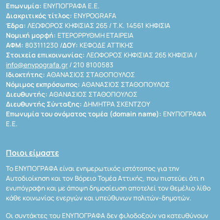
Επωνυμία:
ΕΝΥΠΟΓΡΑΦΑ Ε.Ε.
Διακριτικός τίτλος:
ENYPOGRAFA
Έδρα:
ΛΕΩΦΟΡΟΣ ΚΗΦΙΣΙΑΣ 265 / Τ.Κ. 14561 ΚΗΦΙΣΙΑ
Νομική μορφή:
ΕΤΕΡΟΡΡΥΘΜΗ ΕΤΑΙΡΕΙΑ
ΑΦΜ:
803111230 /
ΔΟΥ:
ΚΕΦΟΔΕ ΑΤΤΙΚΗΣ
Στοιχεία επικοινωνίας:
ΛΕΩΦΟΡΟΣ ΚΗΦΙΣΙΑΣ 265 ΚΗΦΙΣΙΑ /
info@enypografa.gr
/ 210 8100583
Ιδιοκτήτης:
ΑΘΑΝΑΣΙΟΣ ΣΤΑΘΟΠΟΥΛΟΣ
Νόμιμος εκπρόσωπος:
ΑΘΑΝΑΣΙΟΣ ΣΤΑΘΟΠΟΥΛΟΣ
Διευθυντής:
ΑΘΑΝΑΣΙΟΣ ΣΤΑΘΟΠΟΥΛΟΣ
Διευθυντής Σύνταξης:
ΔΗΜΗΤΡΑ ΣΚΕΝΤΖΟΥ
Επωνυμία του ονόματος τομέα (domain name):
ΕΝΥΠΟΓΡΑΦΑ
Ε.Ε.
Ποιοι είμαστε
Το ΕΝΥΠΟΓΡΑΦΑ είναι ενημερωτικός ιστότοπος για την
Αυτοδιοίκηση και τον Βόρειο Τομέα Αττικής, που πιστεύει ότι η
ενυπόγραφη και με άποψη δημοσίευση αποτελεί τον θεμέλιο λίθο
κάθε κοινωνίας ενεργών και υπεύθυνων πολιτών-δημοτών.
Οι συντάκτες του ΕΝΥΠΟΓΡΑΦΑ δεν φιλοδοξούν να κατευθύνουν