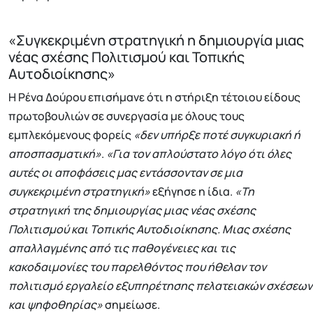
«Συγκεκριμένη στρατηγική η δημιουργία μιας
νέας σχέσης Πολιτισμού και Τοπικής
Αυτοδιοίκησης»
Η Ρένα Δούρου επισήμανε ότι η στήριξη τέτοιου είδους
πρωτοβουλιών σε συνεργασία με όλους τους
εμπλεκόμενους φορείς
«δεν υπήρξε ποτέ συγκυριακή ή
αποσπασματική»
.
«Για τον απλούστατο λόγο ότι όλες
αυτές οι αποφάσεις μας εντάσσονταν σε μια
συγκεκριμένη στρατηγική»
εξήγησε η ίδια.
«Τη
στρατηγική της δημιουργίας μιας νέας σχέσης
Πολιτισμού και Τοπικής Αυτοδιοίκησης. Μιας σχέσης
απαλλαγμένης από τις παθογένειες και τις
κακοδαιμονίες του παρελθόντος που ήθελαν τον
πολιτισμό εργαλείο εξυπηρέτησης πελατειακών σχέσεων
και ψηφοθηρίας»
σημείωσε.