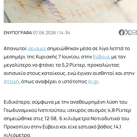
ΕΝΥΠΟΓΡΑΦΑ
|
07.06.2026 | 14:34
Απανωτοί
σεισμοί
σημειώθηκαν μέσα σε λίγα λεπτά το
μεσημέρι της Κυριακής 7 Ιουνίου, στην
Εύβοια
, με τον
μεγαλύτερο να φτάνει τα 5,2 Ρίχτερ, προκαλώντας
ανησυχία στους κατοίκους, ενώ έγιναν αισθητοί και στην
Αττική
, όπως αναφέρει ο ιστότοπος
in.gr
.
Ειδικότερα, σύμφωνα με την αναθεωρημένη λύση του
Γεωδυναμικού Ινστιτούτου, ισχυρός σεισμός 4,8 Ρίχτερ
σημειώθηκε στις 12:58, 6 χιλιόμετρα Νοτιοδυτικά του
Προκοπίου στην Εύβοια και είχε εστιακό βάθος 14,1
χιλιόμετρα.