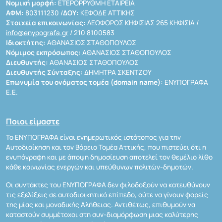
Νομική μορφή:
ΕΤΕΡΟΡΡΥΘΜΗ ΕΤΑΙΡΕΙΑ
ΑΦΜ:
803111230 /
ΔΟΥ:
ΚΕΦΟΔΕ ΑΤΤΙΚΗΣ
Στοιχεία επικοινωνίας:
ΛΕΩΦΟΡΟΣ ΚΗΦΙΣΙΑΣ 265 ΚΗΦΙΣΙΑ /
info@enypografa.gr
/ 210 8100583
Ιδιοκτήτης:
ΑΘΑΝΑΣΙΟΣ ΣΤΑΘΟΠΟΥΛΟΣ
Νόμιμος εκπρόσωπος:
ΑΘΑΝΑΣΙΟΣ ΣΤΑΘΟΠΟΥΛΟΣ
Διευθυντής:
ΑΘΑΝΑΣΙΟΣ ΣΤΑΘΟΠΟΥΛΟΣ
Διευθυντής Σύνταξης:
ΔΗΜΗΤΡΑ ΣΚΕΝΤΖΟΥ
Επωνυμία του ονόματος τομέα (domain name):
ΕΝΥΠΟΓΡΑΦΑ
Ε.Ε.
Ποιοι είμαστε
Το ΕΝΥΠΟΓΡΑΦΑ είναι ενημερωτικός ιστότοπος για την
Αυτοδιοίκηση και τον Βόρειο Τομέα Αττικής, που πιστεύει ότι η
ενυπόγραφη και με άποψη δημοσίευση αποτελεί τον θεμέλιο λίθο
κάθε κοινωνίας ενεργών και υπεύθυνων πολιτών-δημοτών.
Οι συντάκτες του ΕΝΥΠΟΓΡΑΦΑ δεν φιλοδοξούν να κατευθύνουν
τις εξελίξεις σε αυτοδιοικητικό επίπεδο, ούτε να γίνουν φορείς
της μίας και μοναδικής Αλήθειας. Αντιθέτως, επιθυμούν να
καταστούν συμμέτοχοι στη συν-διαμόρφωση μιας καλύτερης