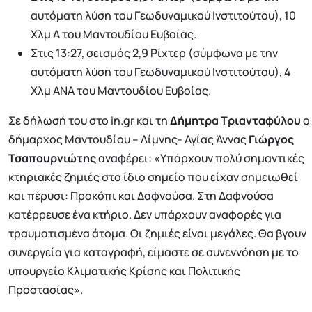
αυτόματη λύση του Γεωδυναμικού Ινστιτούτου), 10
Χλμ Α του Μαντουδίου Ευβοίας.
Στις 13:27, σεισμός 2,9 Ρίχτερ (σύμφωνα με την
αυτόματη λύση του Γεωδυναμικού Ινστιτούτου), 4
Χλμ ΑΝΑ του Μαντουδίου Ευβοίας.
Σε δήλωσή του στο in.gr και τη
Δήμητρα Τριανταφύλου
ο
δήμαρχος Μαντουδίου – Λίμνης- Αγίας Άννας
Γιώργος
Τσαπουρνιώτης
αναφέρει: «Υπάρχουν πολύ σημαντικές
κτηριακές ζημιές στο ίδιο σημείο που είχαν σημειωθεί
και πέρυσι: Προκόπι και Δαφνούσα. Στη Δαφνούσα
κατέρρευσε ένα κτήριο. Δεν υπάρχουν αναφορές για
τραυματισμένα άτομα. Οι ζημιές είναι μεγάλες. Θα βγουν
συνεργεία για καταγραφή, είμαστε σε συνεννόηση με το
υπουργείο Κλιματικής Κρίσης και Πολιτικής
Προστασίας».