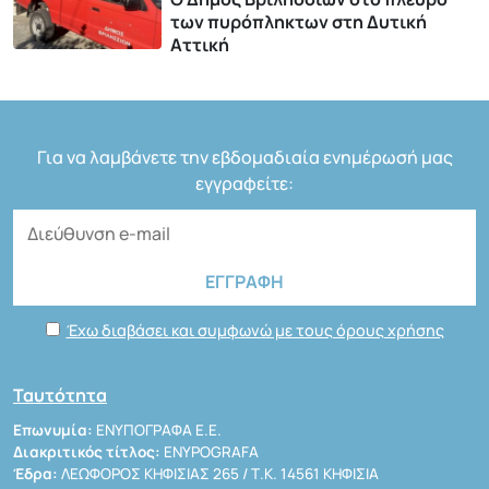
των πυρόπληκτων στη Δυτική
Αττική
Για να λαμβάνετε την εβδομαδιαία ενημέρωσή μας
εγγραφείτε:
Έχω διαβάσει και συμφωνώ με τους όρους χρήσης
Ταυτότητα
Επωνυμία:
ΕΝΥΠΟΓΡΑΦΑ Ε.Ε.
Διακριτικός τίτλος:
ENYPOGRAFA
Έδρα:
ΛΕΩΦΟΡΟΣ ΚΗΦΙΣΙΑΣ 265 / Τ.Κ. 14561 ΚΗΦΙΣΙΑ