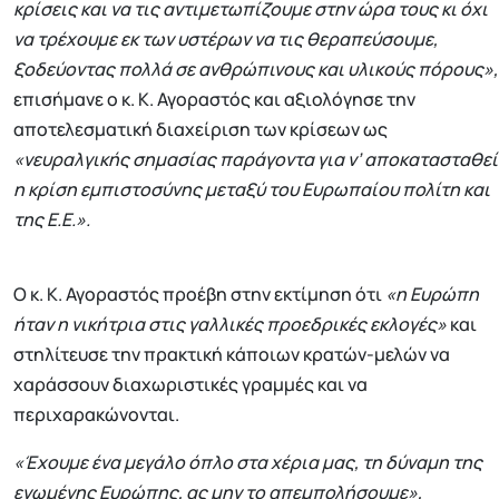
κρίσεις και να τις αντιμετωπίζουμε στην ώρα τους κι όχι
να τρέχουμε εκ των υστέρων να τις θεραπεύσουμε,
ξοδεύοντας πολλά σε ανθρώπινους και υλικούς πόρους»,
επισήμανε ο κ. Κ. Αγοραστός και αξιολόγησε την
αποτελεσματική διαχείριση των κρίσεων ως
«νευραλγικής σημασίας παράγοντα για ν’ αποκατασταθεί
η κρίση εμπιστοσύνης μεταξύ του Ευρωπαίου πολίτη και
της Ε.Ε.».
Ο κ. Κ. Αγοραστός προέβη στην εκτίμηση ότι
«η Ευρώπη
ήταν η νικήτρια στις γαλλικές προεδρικές εκλογές»
και
στηλίτευσε την πρακτική κάποιων κρατών-μελών να
χαράσσουν διαχωριστικές γραμμές και να
περιχαρακώνονται.
«Έχουμε ένα μεγάλο όπλο στα χέρια μας, τη δύναμη της
ενωμένης Ευρώπης, ας μην το απεμπολήσουμε»,