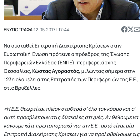
ΕΝΥΠΟΓΡΑΦΑ
|
12.05.2017 | 17:44
Να συσταθεί Επιτροπή Διαχείρισης Κρίσεων στην
Ευρωπαϊκή Ένωση πρότεινε ο πρόεδρος της Ένωσης
Περιφερειών Ελλάδας (ΕΝΠΕ), περιφερειάρχης
Θεσσαλίας,
Κώστας Αγοραστός
, μιλώντας σήμερα στην
123η ολομέλεια της Επιτροπής των Περιφερειών της Ε.Ε.,
στις Βρυξέλλες.
«Η Ε.Ε. θεωρείται πλέον σταθερά σ’ όλο τον κόσμο και σ’
αυτή προσβλέπουν στις δύσκολες στιγμές. Αν θέλουμε να
κάνουμε κάτι πρωτοποριακό για την Ε.Ε., αυτό είναι μία
Επιτροπή Διαχείρισης Κρίσεων για να προλαβαίνουμε τις