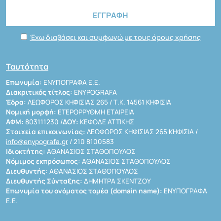
Έχω διαβάσει και συμφωνώ με τους όρους χρήσης
Ταυτότητα
Επωνυμία:
ΕΝΥΠΟΓΡΑΦΑ Ε.Ε.
Διακριτικός τίτλος:
ENYPOGRAFA
Έδρα:
ΛΕΩΦΟΡΟΣ ΚΗΦΙΣΙΑΣ 265 / Τ.Κ. 14561 ΚΗΦΙΣΙΑ
Νομική μορφή:
ΕΤΕΡΟΡΡΥΘΜΗ ΕΤΑΙΡΕΙΑ
ΑΦΜ:
803111230 /
ΔΟΥ:
ΚΕΦΟΔΕ ΑΤΤΙΚΗΣ
Στοιχεία επικοινωνίας:
ΛΕΩΦΟΡΟΣ ΚΗΦΙΣΙΑΣ 265 ΚΗΦΙΣΙΑ /
info@enypografa.gr
/ 210 8100583
Ιδιοκτήτης:
ΑΘΑΝΑΣΙΟΣ ΣΤΑΘΟΠΟΥΛΟΣ
Νόμιμος εκπρόσωπος:
ΑΘΑΝΑΣΙΟΣ ΣΤΑΘΟΠΟΥΛΟΣ
Διευθυντής:
ΑΘΑΝΑΣΙΟΣ ΣΤΑΘΟΠΟΥΛΟΣ
Διευθυντής Σύνταξης:
ΔΗΜΗΤΡΑ ΣΚΕΝΤΖΟΥ
Επωνυμία του ονόματος τομέα (domain name):
ΕΝΥΠΟΓΡΑΦΑ
Ε.Ε.