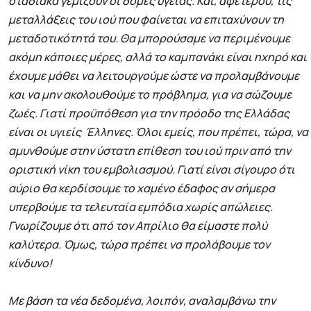
σταδιακά γεμίζουν οι δομές υγείας. Και, αφετέρου, τις
μεταλλάξεις του ιού που φαίνεται να επιταχύνουν τη
μεταδοτικότητά του. Θα μπορούσαμε να περιμένουμε
ακόμη κάποιες μέρες, αλλά το καμπανάκι είναι ηχηρό και
έχουμε μάθει να λειτουργούμε ώστε να προλαμβάνουμε
και να μην ακολουθούμε το πρόβλημα, για να σώζουμε
ζωές. Γιατί προϋπόθεση για την πρόοδο της Ελλάδας
είναι οι υγιείς Έλληνες. Όλοι εμείς, που πρέπει, τώρα, να
αμυνθούμε στην ύστατη επίθεση του ιού πριν από την
οριστική νίκη του εμβολιασμού. Γιατί είναι σίγουρο ότι
αύριο θα κερδίσουμε το χαμένο έδαφος αν σήμερα
υπερβούμε τα τελευταία εμπόδια χωρίς απώλειες.
Γνωρίζουμε ότι από τον Απρίλιο θα είμαστε πολύ
καλύτερα. Όμως, τώρα πρέπει να προλάβουμε τον
κίνδυνο!
Με βάση τα νέα δεδομένα, λοιπόν, αναλαμβάνω την