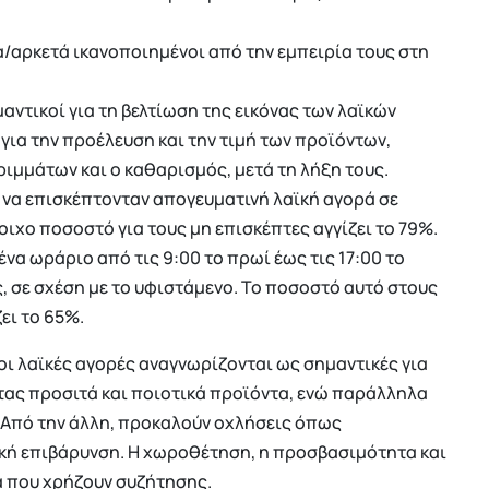
/αρκετά ικανοποιημένοι από την εμπειρία τους στη
ντικοί για τη βελτίωση της εικόνας των λαϊκών
για την προέλευση και την τιμή των προϊόντων,
ιμμάτων και ο καθαρισμός, μετά τη λήξη τους.
να επισκέπτονταν απογευματινή λαϊκή αγορά σε
οιχο ποσοστό για τους μη επισκέπτες αγγίζει το 79%.
α ωράριο από τις 9:00 το πρωί έως τις 17:00 το
ς, σε σχέση με το υφιστάμενο. Το ποσοστό αυτό στους
ει το 65%.
οι λαϊκές αγορές αναγνωρίζονται ως σημαντικές για
ντας προσιτά και ποιοτικά προϊόντα, ενώ παράλληλα
 Από την άλλη, προκαλούν οχλήσεις όπως
ή επιβάρυνση. Η χωροθέτηση, η προσβασιμότητα και
α που χρήζουν συζήτησης.