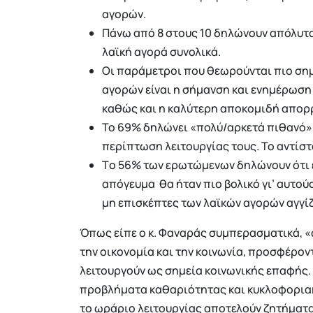
αγορών.
Πάνω από 8 στους 10 δηλώνουν απόλυτα
λαϊκή αγορά συνολικά.
Οι παράμετροι που θεωρούνται πιο σημα
αγορών είναι η σήμανση και ενημέρωση 
καθώς και η καλύτερη αποκομιδή απορρ
Το 69% δηλώνει «πολύ/αρκετά πιθανό» 
περίπτωση λειτουργίας τους. Το αντίστ
Tο 56% των ερωτώμενων δηλώνουν ότι έν
απόγευμα θα ήταν πιο βολικό γι’ αυτού
μη επισκέπτες των λαϊκών αγορών αγγίζ
Όπως είπε ο κ. Φαναράς συμπερασματικά, «
την οικονομία και την κοινωνία, προσφέρο
λειτουργούν ως σημεία κοινωνικής επαφής.
προβλήματα καθαριότητας και κυκλοφοριακ
το ωράριο λειτουργίας αποτελούν ζητήματ