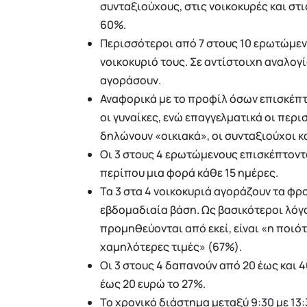
συνταξιούχους, στις νοικοκυρές και στι
60%.
Περισσότεροι από 7 στους 10 ερωτώμενο
νοικοκυριό τους. Σε αντίστοιχη αναλογ
αγοράσουν.
Αναφορικά με το προφίλ όσων επισκέπτο
οι γυναίκες, ενώ επαγγελματικά οι περι
δηλώνουν «οικιακά», οι συνταξιούχοι κα
Οι 3 στους 4 ερωτώμενους επισκέπτοντα
περίπου μια φορά κάθε 15 ημέρες.
Τα 3 στα 4 νοικοκυριά αγοράζουν τα φρο
εβδομαδιαία βάση. Ως βασικότεροι λόγο
προμηθεύονται από εκεί, είναι «η ποιό
χαμηλότερες τιμές» (67%).
Οι 3 στους 4 δαπανούν από 20 έως και 4
έως 20 ευρώ το 27%.
Το χρονικό διάστημα μεταξύ 9:30 με 13