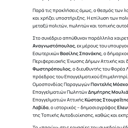
Παρά τις προκλήσεις όμως, ο θεσμός των λα
και χρήζει υποστήριξης. Η επίλυση των πο
μεταξύ πολιτών, πωλητών και τοπικής αυτο
Στο συνέδριο απηύθυναν παράλληλα χαιρετ
Αναγνωστόπουλος
, εκ μέρους του υπουργ
Εσωτερικών
Βασίλης Σπανάκης
, ο δήμαρχ
Περιφερειακής Ένωσης Δήμων Αττικής και
Φωστηρόπουλος
, ο διευθυντής του Φορέα
πρόεδρος του Επαγγελματικού Επιμελητηρ
Ομοσπονδίας Παραγωγών
Παντελής Μόσχο
Επαγγελματιών Πωλητών
Δημήτρης Μουλι
Επαγγελματιών Αττικής
Κώστας Στουραΐτη
Λαβίδα
, ο ιστορικός – δημοσιογράφος
Ελευ
της Τοπικής Αυτοδιοίκησης, καθώς και εκπ
Το «παρών» στις εργασίες του συνεδρίου έ