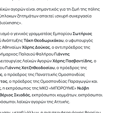
ϊκών αγορών είναι σημαντικός για τη ζωή της πόλης
λύπλοκων ζητημάτων απαιτεί ισχυρή συνεργασία
διοίκησης».
ισμό ο γενικός γραμματέας Εμπορίου
Σωτήριος
ού Ανάπτυξης
Τάκη Θεοδωρικάκου
, ο υφυπουργός
ος Αθηναίων
Χάρης Δούκας
, ο αντιπρόεδρος της
 δήμαρχος Παλαιού Φαλήρου
Γιάννης
 Λειτουργίας Λαϊκών Αγορών
Χάρης Πασβαντίδης
, ο
ίου
Γιάννης Χατζηθεοδοσίου
, ο πρόεδρος της
ς
, ο πρόεδρος της Παναττικής Ομοσπονδίας
άτος
, ο πρόεδρος της Ομοσπονδίας Παραγωγών και
ς
, η εκπρόσωπος της ΜΚΟ «ΜΠΟΡΟΥΜΕ»
Νιόβη
θέριος Σκιαδάς
, εκπρόσωποι κομμάτων, εκπρόσωποι
ρόσωποι λαϊκών αγορών της Αττικής.
δωσαν, μεταξύ άλλων, η αντιπεριφερειάρχης Βορείου