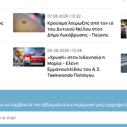
07.08.2026 | 12:22
ός
Κρούσμα λοίμωξης από τον ιό
του Δυτικού Νείλου στον
Δήμο Λυκόβρυσης – Πεύκης
06.08.2026 | 12:58
«Χρυσή» στην Ινδονησία η
Μαρία – Ελένη
Εμμανουηλίδου του Α.Σ.
Taekwondo Παπάγου
ια να λαμβάνετε την εβδομαδιαία ενημέρωσή μας εγγραφείτ