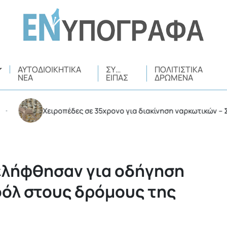
ΑΥΤΟΔΙΟΙΚΗΤΙΚΆ
ΣΥ…
ΠΟΛΙΤΙΣΤΙΚΆ
ΝΈΑ
ΕΊΠΑΣ
ΔΡΏΜΕΝΑ
Χειροπέδες σε 35χρονο για διακίνηση ναρκωτικών – Συνελή
νελήφθησαν για οδήγηση
οόλ στους δρόμους της