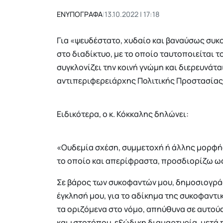
ΕΝΥΠΟΓΡΑΦΑ
|
13.10.2022 | 17:18
Για «ψευδέστατο, χυδαίο και βαναύσως συκ
στο διαδίκτυο, με το οποίο ταυτοποιείται 
συγκλονίζει την κοινή γνώμη και διερευνάτα
αντιπεριφερειάρχης Πολιτικής Προστασίας
Ειδικότερα, ο κ. Κόκκαλης δηλώνει:
«Ουδεμία σχέση, συμμετοχή ή άλλης μορφής
το οποίο και απερίφραστα, προσδιορίζω ως
Σε βάρος των συκοφαντών μου, δημοσιογράφ
έγκλησή μου, για το αδίκημα της συκοφαντι
τα οριζόμενα στο νόμο, απηύθυνα σε αυτούς
και ιστοτόπου, εξώδικη διαμαρτυρία, μετά