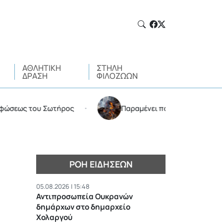
ΑΘΛΗΤΙΚΉ
ΣΤΉΛΗ
ΔΡΆΣΗ
ΦΙΛΌΖΩΩΝ
ς του Σωτήρος
Παραμένει πολύ υψηλός ο κίνδυνος π
•
ΡΟΉ ΕΙΔΉΣΕΩΝ
05.08.2026 | 15:48
Αντιπροσωπεία Ουκρανών
δημάρχων στο δημαρχείο
Χολαργού