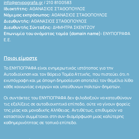
info@enypografa.gr
/ 210 8100583
Ιδιοκτήτης:
ΑΘΑΝΑΣΙΟΣ ΣΤΑΘΟΠΟΥΛΟΣ
Νόμιμος εκπρόσωπος:
ΑΘΑΝΑΣΙΟΣ ΣΤΑΘΟΠΟΥΛΟΣ
Διευθυντής:
ΑΘΑΝΑΣΙΟΣ ΣΤΑΘΟΠΟΥΛΟΣ
Διευθυντής Σύνταξης:
ΔΗΜΗΤΡΑ ΣΚΕΝΤΖΟΥ
Επωνυμία του ονόματος τομέα (domain name):
ΕΝΥΠΟΓΡΑΦΑ
Ε.Ε.
Ποιοι είμαστε
Το ΕΝΥΠΟΓΡΑΦΑ είναι ενημερωτικός ιστότοπος για την
Αυτοδιοίκηση και τον Βόρειο Τομέα Αττικής, που πιστεύει ότι η
ενυπόγραφη και με άποψη δημοσίευση αποτελεί τον θεμέλιο λίθο
κάθε κοινωνίας ενεργών και υπεύθυνων πολιτών-δημοτών.
Οι συντάκτες του ΕΝΥΠΟΓΡΑΦΑ δεν φιλοδοξούν να κατευθύνουν
τις εξελίξεις σε αυτοδιοικητικό επίπεδο, ούτε να γίνουν φορείς
της μίας και μοναδικής Αλήθειας. Αντιθέτως, επιθυμούν να
καταστούν συμμέτοχοι στη συν-διαμόρφωση μιας καλύτερης
καθημερινότητας σε τοπικό επίπεδο.