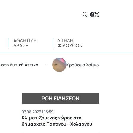
ΑΘΛΗΤΙΚΉ
ΣΤΉΛΗ
ΔΡΆΣΗ
ΦΙΛΌΖΩΩΝ
ική Αττική
Κρούσμα λοίμωξης από τον ιό του Δυτι
•
ΡΟΉ ΕΙΔΉΣΕΩΝ
07.08.2026 | 16:59
Κλιματιζόμενος χώρος στο
δημαρχείο Παπάγου – Χολαργού