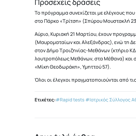
Προσεχείς δράσεις
Το πρόγραμμα συνεχίζεται με ελέγχους πο
στο Πάρκο «Τρίτση» (Σπύρου Μουστακλή 23,
Αύριο, Κυριακή 21 Μαρτίου, έχουν προγραμμ
(Μαυροματαίων και Αλεξάνδρας), ενώ τη Δε
στον Δήμο Τροιζηνίας-Μεθάνων (κτήριο ΚΔΑ
λουτροπόλεως Μεθάνων, στα Μέθανα) και 
«Μίκη Θεοδωράκη», Υμηττού 57).
Όλοι οι έλεγχοι πραγματοποιούνται από τις 1
Ετικέτες:
#Rapid tests
#Ιατρικός Σύλλογος 