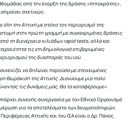
δομάδας από την έναρξη της δράσης «Ιπποκράτης»,
πισημαίνει σχετικώς:
ε όλη την Αττική με στόχο τον περιορισμό της
 στιγμή στην πρώτη γραμμή με συγκεκριμένες δράσεις
ό τη διενέργεια χιλιάδων rapid tests, αλλά και
οτεραιότητα τις επιδημιολογικά επιβαρυμένες
εριορισμού της διασποράς του ιού.
 συνεχίζει να δηλώνει παρούσα με στοχευμένες
ρη θωράκιση της Αττικής. Διανύουμε μία πολύ
ώνοντας τις δυνάμεις μας, θα τα καταφέρουμε».
υπάρχει συνεχής συνεργασία με τον Εθνικό Οργανισμό
ημέρωση για τα αποτελέσματα των δειγματοληψιών.
εριφέρειας Αττικής και του ΙΣΑ είναι ο Δρ. Πάνος