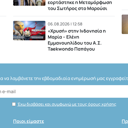
εορτάστηκε η Μεταμόρφωση
του Σωτήρος στο Μαρούσι
06.08.2026 | 12:58
«Χρυσή» στην Ινδονησία η
Μαρία – Ελένη
Εμμανουηλίδου του Α.Σ.
Taekwondo Παπάγου
ια να λαμβάνετε την εβδομαδιαία ενημέρωσή μας εγγραφείτ
Έχω διαβάσει και συμφωνώ με τους όρους χρήσης
Ποιοι είμαστε
Πρ