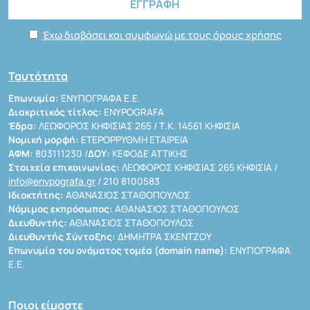
Έχω διαβάσει και συμφωνώ με τους όρους χρήσης
Ταυτότητα
Επωνυμία:
ΕΝΥΠΟΓΡΑΦΑ Ε.Ε.
Διακριτικός τίτλος:
ENYPOGRAFA
Έδρα:
ΛΕΩΦΟΡΟΣ ΚΗΦΙΣΙΑΣ 265 / Τ.Κ. 14561 ΚΗΦΙΣΙΑ
Νομική μορφή:
ΕΤΕΡΟΡΡΥΘΜΗ ΕΤΑΙΡΕΙΑ
ΑΦΜ:
803111230 /
ΔΟΥ:
ΚΕΦΟΔΕ ΑΤΤΙΚΗΣ
Στοιχεία επικοινωνίας:
ΛΕΩΦΟΡΟΣ ΚΗΦΙΣΙΑΣ 265 ΚΗΦΙΣΙΑ /
info@enypografa.gr
/ 210 8100583
Ιδιοκτήτης:
ΑΘΑΝΑΣΙΟΣ ΣΤΑΘΟΠΟΥΛΟΣ
Νόμιμος εκπρόσωπος:
ΑΘΑΝΑΣΙΟΣ ΣΤΑΘΟΠΟΥΛΟΣ
Διευθυντής:
ΑΘΑΝΑΣΙΟΣ ΣΤΑΘΟΠΟΥΛΟΣ
Διευθυντής Σύνταξης:
ΔΗΜΗΤΡΑ ΣΚΕΝΤΖΟΥ
Επωνυμία του ονόματος τομέα (domain name):
ΕΝΥΠΟΓΡΑΦΑ
Ε.Ε.
Ποιοι είμαστε