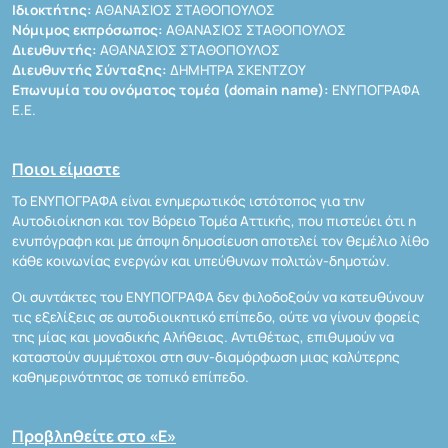
Ιδιοκτήτης:
ΑΘΑΝΑΣΙΟΣ ΣΤΑΘΟΠΟΥΛΟΣ
Νόμιμος εκπρόσωπος:
ΑΘΑΝΑΣΙΟΣ ΣΤΑΘΟΠΟΥΛΟΣ
Διευθυντής:
ΑΘΑΝΑΣΙΟΣ ΣΤΑΘΟΠΟΥΛΟΣ
Διευθυντής Σύνταξης:
ΔΗΜΗΤΡΑ ΣΚΕΝΤΖΟΥ
Επωνυμία του ονόματος τομέα (domain name):
ΕΝΥΠΟΓΡΑΦΑ
Ε.Ε.
Ποιοι είμαστε
Το ΕΝΥΠΟΓΡΑΦΑ είναι ενημερωτικός ιστότοπος για την
Αυτοδιοίκηση και τον Βόρειο Τομέα Αττικής, που πιστεύει ότι η
ενυπόγραφη και με άποψη δημοσίευση αποτελεί τον θεμέλιο λίθο
κάθε κοινωνίας ενεργών και υπεύθυνων πολιτών-δημοτών.
Οι συντάκτες του ΕΝΥΠΟΓΡΑΦΑ δεν φιλοδοξούν να κατευθύνουν
τις εξελίξεις σε αυτοδιοικητικό επίπεδο, ούτε να γίνουν φορείς
της μίας και μοναδικής Αλήθειας. Αντιθέτως, επιθυμούν να
καταστούν συμμέτοχοι στη συν-διαμόρφωση μιας καλύτερης
καθημερινότητας σε τοπικό επίπεδο.
Προβληθείτε στο «Ε»