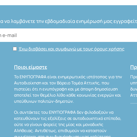
ια να λαμβάνετε την εβδομαδιαία ενημέρωσή μας εγγραφείτ
Έχω διαβάσει και συμφωνώ με τους όρους χρήσης
Ποιοι είμαστε
Πρ
Το ΕΝΥΠΟΓΡΑΦΑ είναι ενημερωτικός ιστότοπος για την
Προ
Αυτοδιοίκηση και τον Βόρειο Τομέα Αττικής, που
υπη
Α
πιστεύει ότι η ενυπόγραφη και με άποψη δημοσίευση
δυν
αποτελεί τον θεμέλιο λίθο κάθε κοινωνίας ενεργών και
Αττ
υπεύθυνων πολιτών-δημοτών.
Οι συντάκτες του ΕΝΥΠΟΓΡΑΦΑ δεν φιλοδοξούν να
κατευθύνουν τις εξελίξεις σε αυτοδιοικητικό επίπεδο,
ούτε να γίνουν φορείς της μίας και μοναδικής
Αλήθειας. Αντιθέτως, επιθυμούν να καταστούν
συμμέτοχοι στη συν-διαμόρφωση μιας καλύτερης