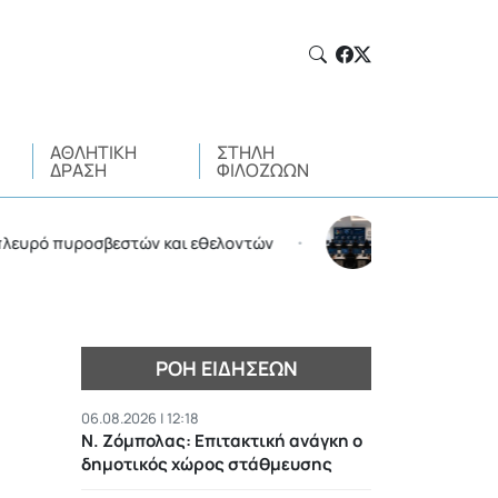
ΑΘΛΗΤΙΚΉ
ΣΤΉΛΗ
ΔΡΆΣΗ
ΦΙΛΌΖΩΩΝ
 πυροσβεστών και εθελοντών
Υπεγράφη η σύμβαση γ
•
ΡΟΉ ΕΙΔΉΣΕΩΝ
06.08.2026 | 12:18
Ν. Ζόμπολας: Eπιτακτική ανάγκη ο
δημοτικός χώρος στάθμευσης