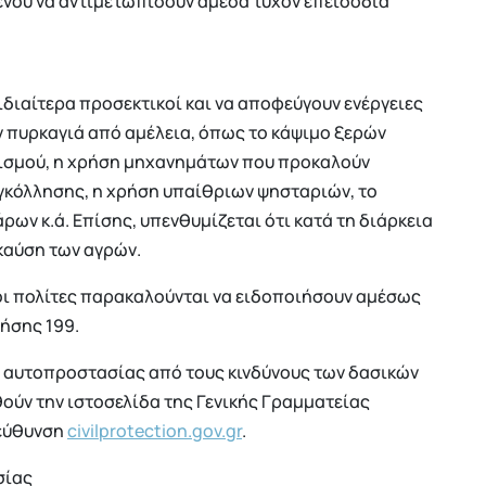
νου να αντιμετωπίσουν άμεσα τυχόν επεισόδια
 ιδιαίτερα προσεκτικοί και να αποφεύγουν ενέργειες
 πυρκαγιά από αμέλεια, όπως το κάψιμο ξερών
ισμού, η χρήση μηχανημάτων που προκαλούν
γκόλλησης, η χρήση υπαίθριων ψησταριών, το
ρων κ.ά. Επίσης, υπενθυμίζεται ότι κατά τη διάρκεια
καύση των αγρών.
οι πολίτες παρακαλούνται να ειδοποιήσουν αμέσως
ήσης 199.
ς αυτοπροστασίας από τους κινδύνους των δασικών
ούν την ιστοσελίδα της Γενικής Γραμματείας
ιεύθυνση
civilprotection.gov.gr
.
σίας