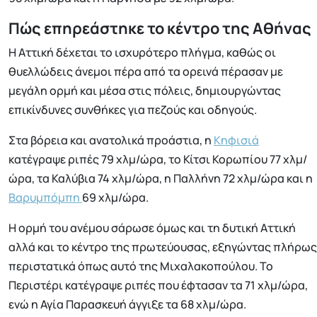
Πώς επηρεάστηκε το κέντρο της Αθήνας
Η Αττική δέχεται το ισχυρότερο πλήγμα, καθώς οι
θυελλώδεις άνεμοι πέρα από τα ορεινά πέρασαν με
μεγάλη ορμή και μέσα στις πόλεις, δημιουργώντας
επικίνδυνες συνθήκες για πεζούς και οδηγούς.
Στα βόρεια και ανατολικά προάστια, η
Κηφισιά
κατέγραψε ριπές 79 χλμ/ώρα, το Κίτσι Κορωπίου 77 χλμ/
ώρα, τα Καλύβια 74 χλμ/ώρα, η Παλλήνη 72 χλμ/ώρα και η
Βαρυμπόμπη
69 χλμ/ώρα.
Η ορμή του ανέμου σάρωσε όμως και τη δυτική Αττική
αλλά και το κέντρο της πρωτεύουσας, εξηγώντας πλήρως
περιστατικά όπως αυτό της Μιχαλακοπούλου. Το
Περιστέρι κατέγραψε ριπές που έφτασαν τα 71 χλμ/ώρα,
ενώ η Αγία Παρασκευή άγγιξε τα 68 χλμ/ώρα.