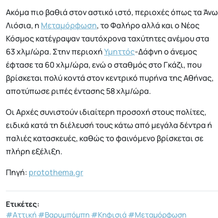
Ακόμα πιο βαθιά στον αστικό ιστό, περιοχές όπως τα Άνω
Λιόσια, η
Μεταμόρφωση
, το Φαλήρο αλλά και ο Νέος
Κόσμος κατέγραψαν ταυτόχρονα ταχύτητες ανέμου στα
63 χλμ/ώρα. Στην περιοχή
Υμηττός
-Δάφνη ο άνεμος
έφτασε τα 60 χλμ/ώρα, ενώ ο σταθμός στο Γκάζι, που
βρίσκεται πολύ κοντά στον κεντρικό πυρήνα της Αθήνας,
αποτύπωσε ριπές έντασης 58 χλμ/ώρα.
Οι Αρχές συνιστούν ιδιαίτερη προσοχή στους πολίτες,
ειδικά κατά τη διέλευσή τους κάτω από μεγάλα δέντρα ή
παλιές κατασκευές, καθώς το φαινόμενο βρίσκεται σε
πλήρη εξέλιξη.
Πηγή:
protothema.gr
Ετικέτες:
#Αττική
#Βαρυμπόμπη
#Κηφισιά
#Μεταμόρφωση