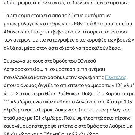
οδόστρωμα, αποκλείοντας τη διέλευση των οχημάτων.
Τα επίσημα στοιχεία από το δίκτυο αυτόματων
μετεωρολογικών σταθμών του Εθνικού Αστεροσκοπείου
Αθηνών/meteo.gr επιβεβαιώνουν τη σαρωτική ένταση
των ανέμων, με τις καταγραφές στις κορυφές των βουνών
αλλά και μέσα στον αστικό ιστό να προκαλούν δέος.
Σύμφωνα με τους σταθμούς του Εθνικού
Αστεροσκοπείου, η ισχυρότερη ριπή ανέμου
πανελλαδικά καταγράφηκε στην κορυφή της
Πεντέλης
,
όπου ο άνεμος άγγιξε το απίστευτο νούμερο των 124 χλμ/
ώρα. Στη δεύτερη θέση βρέθηκε η Παξιμάδα Καρύστου με
111 χλμ/ώρα, ενώ ακολούθησε ο Αυλώνας της Χίου με 105
χλμ/ώρα και το Γεράκι Λακωνίας (πυρομετεωρολογικός
σταθμός) με 101 χλμ/ώρα. Πολύ υψηλές πτώσεις πίεσης
και ανέμους κατέγραψε επίσης ο σταθμός στο Λαύριο με
98 χλμ/ώρα και η Πάρνηθα με 92 χλμ/ώρα.