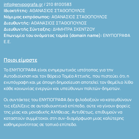
info@enypografa.gr
/ 210 8100583
Ιδιοκτήτης:
ΑΘΑΝΑΣΙΟΣ ΣΤΑΘΟΠΟΥΛΟΣ
Νόμιμος εκπρόσωπος:
ΑΘΑΝΑΣΙΟΣ ΣΤΑΘΟΠΟΥΛΟΣ
Διευθυντής:
ΑΘΑΝΑΣΙΟΣ ΣΤΑΘΟΠΟΥΛΟΣ
Διευθυντής Σύνταξης:
ΔΗΜΗΤΡΑ ΣΚΕΝΤΖΟΥ
Επωνυμία του ονόματος τομέα (domain name):
ΕΝΥΠΟΓΡΑΦΑ
Ε.Ε.
Ποιοι είμαστε
Το ΕΝΥΠΟΓΡΑΦΑ είναι ενημερωτικός ιστότοπος για την
Αυτοδιοίκηση και τον Βόρειο Τομέα Αττικής, που πιστεύει ότι η
ενυπόγραφη και με άποψη δημοσίευση αποτελεί τον θεμέλιο λίθο
κάθε κοινωνίας ενεργών και υπεύθυνων πολιτών-δημοτών.
Οι συντάκτες του ΕΝΥΠΟΓΡΑΦΑ δεν φιλοδοξούν να κατευθύνουν
τις εξελίξεις σε αυτοδιοικητικό επίπεδο, ούτε να γίνουν φορείς
της μίας και μοναδικής Αλήθειας. Αντιθέτως, επιθυμούν να
καταστούν συμμέτοχοι στη συν-διαμόρφωση μιας καλύτερης
καθημερινότητας σε τοπικό επίπεδο.