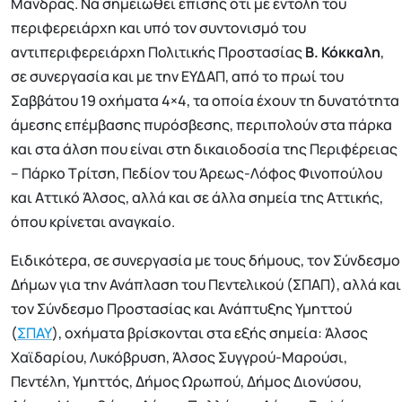
Μάνδρας. Να σημειωθεί επίσης ότι με εντολή του
περιφερειάρχη και υπό τον συντονισμό του
αντιπεριφερειάρχη Πολιτικής Προστασίας
Β. Κόκκαλη
,
σε συνεργασία και με την ΕΥΔΑΠ, από το πρωί του
Σαββάτου 19 οχήματα 4×4, τα οποία έχουν τη δυνατότητα
άμεσης επέμβασης πυρόσβεσης, περιπολούν στα πάρκα
και στα άλση που είναι στη δικαιοδοσία της Περιφέρειας
– Πάρκο Τρίτση, Πεδίον του Άρεως-Λόφος Φινοπούλου
και Αττικό Άλσος, αλλά και σε άλλα σημεία της Αττικής,
όπου κρίνεται αναγκαίο.
Ειδικότερα, σε συνεργασία με τους δήμους, τον Σύνδεσμο
Δήμων για την Ανάπλαση του Πεντελικού (ΣΠΑΠ), αλλά και
τον Σύνδεσμο Προστασίας και Ανάπτυξης Υμηττού
(
ΣΠΑΥ
), οχήματα βρίσκονται στα εξής σημεία: Άλσος
Χαϊδαρίου, Λυκόβρυση, Άλσος Συγγρού-Μαρούσι,
Πεντέλη, Υμηττός, Δήμος Ωρωπού, Δήμος Διονύσου,