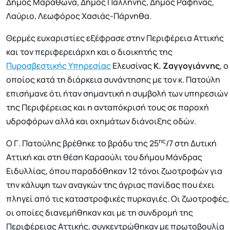
Δήμος Μαραθώνα, Δήμος Παλλήνης, Δήμος Ραφήνας,
Λαύριο, Λεωφόρος Χασιάς-Πάρνηθα.
Θερμές ευχαριστίες εξέφρασε στην Περιφέρεια Αττικής
και τον περιφερειάρχη και ο διοικητής της
Πυροσβεστικής Υπηρεσίας
Ελευσίνας
Κ. Ζαγγογιάννης
, ο
οποίος κατά τη διάρκεια συνάντησης με τον κ. Πατούλη
επισήμανε ότι ήταν σημαντική η συμβολή των υπηρεσιών
της Περιφέρειας και η ανταπόκρισή τους σε παροχή
υδροφόρων αλλά και οχημάτων διάνοιξης οδών.
ης
Ο Γ. Πατούλης βρέθηκε το βράδυ της 25
/7 στη Δυτική
Αττική και στη θέση Καραούλι του δήμου Μάνδρας
Ειδυλλίας, όπου παραδόθηκαν 12 τόνοι ζωοτροφών για
την κάλυψη των αναγκών της άγριας πανίδας που έχει
πληγεί από τις καταστροφικές πυρκαγιές. Οι ζωοτροφές,
οι οποίες διανεμήθηκαν και με τη συνδρομή της
Περιφέρειας Αττικής, συγκεντρώθηκαν με πρωτοβουλία