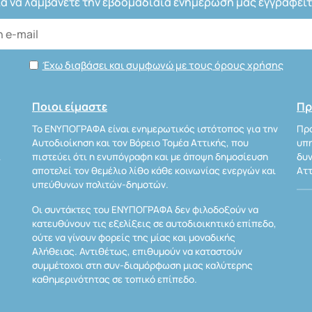
ια να λαμβάνετε την εβδομαδιαία ενημέρωσή μας εγγραφείτ
Έχω διαβάσει και συμφωνώ με τους όρους χρήσης
Ποιοι είμαστε
Πρ
Το ΕΝΥΠΟΓΡΑΦΑ είναι ενημερωτικός ιστότοπος για την
Προ
Αυτοδιοίκηση και τον Βόρειο Τομέα Αττικής, που
υπη
Α
πιστεύει ότι η ενυπόγραφη και με άποψη δημοσίευση
δυν
αποτελεί τον θεμέλιο λίθο κάθε κοινωνίας ενεργών και
Αττ
υπεύθυνων πολιτών-δημοτών.
Οι συντάκτες του ΕΝΥΠΟΓΡΑΦΑ δεν φιλοδοξούν να
κατευθύνουν τις εξελίξεις σε αυτοδιοικητικό επίπεδο,
ούτε να γίνουν φορείς της μίας και μοναδικής
Αλήθειας. Αντιθέτως, επιθυμούν να καταστούν
συμμέτοχοι στη συν-διαμόρφωση μιας καλύτερης
καθημερινότητας σε τοπικό επίπεδο.