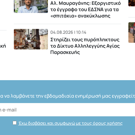
Αλ. Μαυραγάνης: Εξοργιστικό
το έγγραφο του ΕΔΣΝΑ για τα
«σπιτάκια» ανακύκλωσης
04.08.2026 | 10:14
Στηρίζει τους πυρόπληκτους
ική
το Δίκτυο Αλληλεγγύης Αγίας
Παρασκευής
ια να λαμβάνετε την εβδομαδιαία ενημέρωσή μας εγγραφείτ
Έχω διαβάσει και συμφωνώ με τους όρους χρήσης