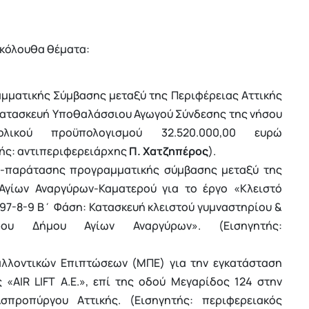
ακόλουθα θέματα:
μματικής Σύμβασης μεταξύ της Περιφέρειας Αττικής
 «Κατασκευή Υποθαλάσσιου Αγωγού Σύνδεσης της νήσου
ικού προϋπολογισμού 32.520.000,00 ευρώ
ής: αντιπεριφερειάρχης
Π. Χατζηπέρος
).
-παράτασης προγραμματικής σύμβασης μεταξύ της
 Αγίων Αναργύρων-Καματερού για το έργο «Κλειστό
97-8-9 Β΄ Φάση: Κατασκευή κλειστού γυμναστηρίου &
ου Δήμου Αγίων Αναργύρων». (Εισηγητής:
αλλοντικών Επιπτώσεων (ΜΠΕ) για την εγκατάσταση
 «AIR LIFT Α.Ε.», επί της οδού Μεγαρίδος 124 στην
ροπύργου Αττικής. (Εισηγητής: περιφερειακός