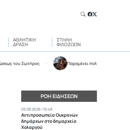
ΑΘΛΗΤΙΚΉ
ΣΤΉΛΗ
ΔΡΆΣΗ
ΦΙΛΌΖΩΩΝ
του Σωτήρος
Παραμένει πολύ υψηλός ο κίνδυνος πυρ
•
ΡΟΉ ΕΙΔΉΣΕΩΝ
05.08.2026 | 15:48
Αντιπροσωπεία Ουκρανών
δημάρχων στο δημαρχείο
Χολαργού