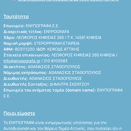
Ταυτότητα
Επωνυμία:
ΕΝΥΠΟΓΡΑΦΑ Ε.Ε.
Διακριτικός τίτλος:
ENYPOGRAFA
Έδρα:
ΛΕΩΦΟΡΟΣ ΚΗΦΙΣΙΑΣ 265 / Τ.Κ. 14561 ΚΗΦΙΣΙΑ
Νομική μορφή:
ΕΤΕΡΟΡΡΥΘΜΗ ΕΤΑΙΡΕΙΑ
ΑΦΜ:
803111230 /
ΔΟΥ:
ΚΕΦΟΔΕ ΑΤΤΙΚΗΣ
Στοιχεία επικοινωνίας:
ΛΕΩΦΟΡΟΣ ΚΗΦΙΣΙΑΣ 265 ΚΗΦΙΣΙΑ /
info@enypografa.gr
/ 210 8100583
Ιδιοκτήτης:
ΑΘΑΝΑΣΙΟΣ ΣΤΑΘΟΠΟΥΛΟΣ
Νόμιμος εκπρόσωπος:
ΑΘΑΝΑΣΙΟΣ ΣΤΑΘΟΠΟΥΛΟΣ
Διευθυντής:
ΑΘΑΝΑΣΙΟΣ ΣΤΑΘΟΠΟΥΛΟΣ
Διευθυντής Σύνταξης:
ΔΗΜΗΤΡΑ ΣΚΕΝΤΖΟΥ
Επωνυμία του ονόματος τομέα (domain name):
ΕΝΥΠΟΓΡΑΦΑ
Ε.Ε.
Ποιοι είμαστε
Το ΕΝΥΠΟΓΡΑΦΑ είναι ενημερωτικός ιστότοπος για την
Αυτοδιοίκηση και τον Βόρειο Τομέα Αττικής, που πιστεύει ότι η