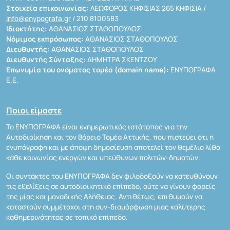
Στοιχεία επικοινωνίας:
ΛΕΩΦΟΡΟΣ ΚΗΦΙΣΙΑΣ 265 ΚΗΦΙΣΙΑ /
info@enypografa.gr
/ 210 8100583
Ιδιοκτήτης:
ΑΘΑΝΑΣΙΟΣ ΣΤΑΘΟΠΟΥΛΟΣ
Νόμιμος εκπρόσωπος:
ΑΘΑΝΑΣΙΟΣ ΣΤΑΘΟΠΟΥΛΟΣ
Διευθυντής:
ΑΘΑΝΑΣΙΟΣ ΣΤΑΘΟΠΟΥΛΟΣ
Διευθυντής Σύνταξης:
ΔΗΜΗΤΡΑ ΣΚΕΝΤΖΟΥ
Επωνυμία του ονόματος τομέα (domain name):
ΕΝΥΠΟΓΡΑΦΑ
Ε.Ε.
Ποιοι είμαστε
Το ΕΝΥΠΟΓΡΑΦΑ είναι ενημερωτικός ιστότοπος για την
Αυτοδιοίκηση και τον Βόρειο Τομέα Αττικής, που πιστεύει ότι η
ενυπόγραφη και με άποψη δημοσίευση αποτελεί τον θεμέλιο λίθο
κάθε κοινωνίας ενεργών και υπεύθυνων πολιτών-δημοτών.
Οι συντάκτες του ΕΝΥΠΟΓΡΑΦΑ δεν φιλοδοξούν να κατευθύνουν
τις εξελίξεις σε αυτοδιοικητικό επίπεδο, ούτε να γίνουν φορείς
της μίας και μοναδικής Αλήθειας. Αντιθέτως, επιθυμούν να
καταστούν συμμέτοχοι στη συν-διαμόρφωση μιας καλύτερης
καθημερινότητας σε τοπικό επίπεδο.