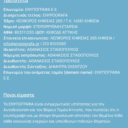
Ταυτότητα
Επωνυμία:
ΕΝΥΠΟΓΡΑΦΑ Ε.Ε.
Διακριτικός τίτλος:
ENYPOGRAFA
Έδρα:
ΛΕΩΦΟΡΟΣ ΚΗΦΙΣΙΑΣ 265 / Τ.Κ. 14561 ΚΗΦΙΣΙΑ
Νομική μορφή:
ΕΤΕΡΟΡΡΥΘΜΗ ΕΤΑΙΡΕΙΑ
ΑΦΜ:
803111230 /
ΔΟΥ:
ΚΕΦΟΔΕ ΑΤΤΙΚΗΣ
Στοιχεία επικοινωνίας:
ΛΕΩΦΟΡΟΣ ΚΗΦΙΣΙΑΣ 265 ΚΗΦΙΣΙΑ /
info@enypografa.gr
/ 210 8100583
Ιδιοκτήτης:
ΑΘΑΝΑΣΙΟΣ ΣΤΑΘΟΠΟΥΛΟΣ
Νόμιμος εκπρόσωπος:
ΑΘΑΝΑΣΙΟΣ ΣΤΑΘΟΠΟΥΛΟΣ
Διευθυντής:
ΑΘΑΝΑΣΙΟΣ ΣΤΑΘΟΠΟΥΛΟΣ
Διευθυντής Σύνταξης:
ΔΗΜΗΤΡΑ ΣΚΕΝΤΖΟΥ
Επωνυμία του ονόματος τομέα (domain name):
ΕΝΥΠΟΓΡΑΦΑ
Ε.Ε.
Ποιοι είμαστε
Το ΕΝΥΠΟΓΡΑΦΑ είναι ενημερωτικός ιστότοπος για την
Αυτοδιοίκηση και τον Βόρειο Τομέα Αττικής, που πιστεύει ότι η
ενυπόγραφη και με άποψη δημοσίευση αποτελεί τον θεμέλιο λίθο
κάθε κοινωνίας ενεργών και υπεύθυνων πολιτών-δημοτών.