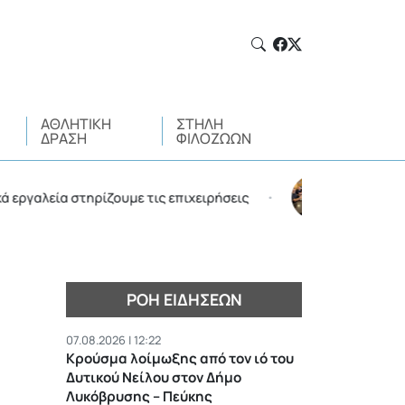
ΑΘΛΗΤΙΚΉ
ΣΤΉΛΗ
ΔΡΆΣΗ
ΦΙΛΌΖΩΩΝ
εία στηρίζουμε τις επιχειρήσεις
Σύσκεψη στον Δήμ
•
ΡΟΉ ΕΙΔΉΣΕΩΝ
07.08.2026 | 12:22
Κρούσμα λοίμωξης από τον ιό του
Δυτικού Νείλου στον Δήμο
Λυκόβρυσης – Πεύκης