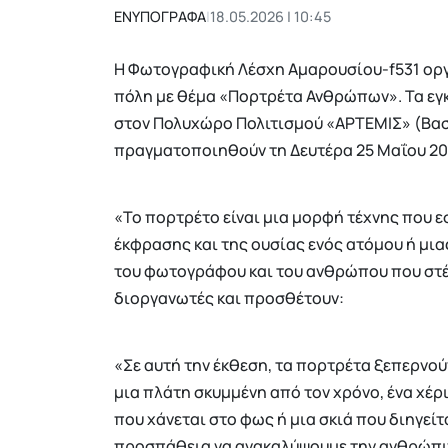
ΕΝΥΠΟΓΡΑΦΑ
|
18.05.2026 | 10:45
Η Φωτογραφική Λέσχη Αμαρουσίου-f531 οργ
πόλη με θέμα «Πορτρέτα Ανθρώπων». Τα εγκ
στον Πολυχώρο Πολιτισμού «ΑΡΤΕΜΙΣ» (Βασ
πραγματοποιηθούν τη Δευτέρα 25 Μαΐου 202
«Το πορτρέτο είναι μια μορφή τέχνης που 
έκφρασης και της ουσίας ενός ατόμου ή μι
του φωτογράφου και του ανθρώπου που στέ
διοργανωτές και προσθέτουν:
«Σε αυτή την έκθεση, τα πορτρέτα ξεπερνού
μια πλάτη σκυμμένη από τον χρόνο, ένα χέρι
που χάνεται στο φως ή μια σκιά που διηγείτ
προσπάθεια να ανακαλύψουμε την ανθρώπιν