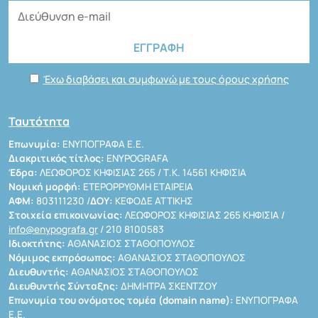
Έχω διαβάσει και συμφωνώ με τους όρους χρήσης
Ταυτότητα
Επωνυμία:
ΕΝΥΠΟΓΡΑΦΑ Ε.Ε.
Διακριτικός τίτλος:
ENYPOGRAFA
Έδρα:
ΛΕΩΦΟΡΟΣ ΚΗΦΙΣΙΑΣ 265 / Τ.Κ. 14561 ΚΗΦΙΣΙΑ
Νομική μορφή:
ΕΤΕΡΟΡΡΥΘΜΗ ΕΤΑΙΡΕΙΑ
ΑΦΜ:
803111230 /
ΔΟΥ:
ΚΕΦΟΔΕ ΑΤΤΙΚΗΣ
Στοιχεία επικοινωνίας:
ΛΕΩΦΟΡΟΣ ΚΗΦΙΣΙΑΣ 265 ΚΗΦΙΣΙΑ /
info@enypografa.gr
/ 210 8100583
Ιδιοκτήτης:
ΑΘΑΝΑΣΙΟΣ ΣΤΑΘΟΠΟΥΛΟΣ
Νόμιμος εκπρόσωπος:
ΑΘΑΝΑΣΙΟΣ ΣΤΑΘΟΠΟΥΛΟΣ
Διευθυντής:
ΑΘΑΝΑΣΙΟΣ ΣΤΑΘΟΠΟΥΛΟΣ
Διευθυντής Σύνταξης:
ΔΗΜΗΤΡΑ ΣΚΕΝΤΖΟΥ
Επωνυμία του ονόματος τομέα (domain name):
ΕΝΥΠΟΓΡΑΦΑ
Ε.Ε.