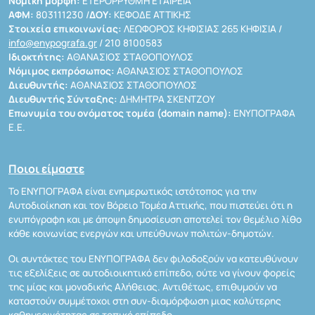
Νομική μορφή:
ΕΤΕΡΟΡΡΥΘΜΗ ΕΤΑΙΡΕΙΑ
ΑΦΜ:
803111230 /
ΔΟΥ:
ΚΕΦΟΔΕ ΑΤΤΙΚΗΣ
Στοιχεία επικοινωνίας:
ΛΕΩΦΟΡΟΣ ΚΗΦΙΣΙΑΣ 265 ΚΗΦΙΣΙΑ /
info@enypografa.gr
/ 210 8100583
Ιδιοκτήτης:
ΑΘΑΝΑΣΙΟΣ ΣΤΑΘΟΠΟΥΛΟΣ
Νόμιμος εκπρόσωπος:
ΑΘΑΝΑΣΙΟΣ ΣΤΑΘΟΠΟΥΛΟΣ
Διευθυντής:
ΑΘΑΝΑΣΙΟΣ ΣΤΑΘΟΠΟΥΛΟΣ
Διευθυντής Σύνταξης:
ΔΗΜΗΤΡΑ ΣΚΕΝΤΖΟΥ
Επωνυμία του ονόματος τομέα (domain name):
ΕΝΥΠΟΓΡΑΦΑ
Ε.Ε.
Ποιοι είμαστε
Το ΕΝΥΠΟΓΡΑΦΑ είναι ενημερωτικός ιστότοπος για την
Αυτοδιοίκηση και τον Βόρειο Τομέα Αττικής, που πιστεύει ότι η
ενυπόγραφη και με άποψη δημοσίευση αποτελεί τον θεμέλιο λίθο
κάθε κοινωνίας ενεργών και υπεύθυνων πολιτών-δημοτών.
Οι συντάκτες του ΕΝΥΠΟΓΡΑΦΑ δεν φιλοδοξούν να κατευθύνουν
τις εξελίξεις σε αυτοδιοικητικό επίπεδο, ούτε να γίνουν φορείς
της μίας και μοναδικής Αλήθειας. Αντιθέτως, επιθυμούν να
καταστούν συμμέτοχοι στη συν-διαμόρφωση μιας καλύτερης