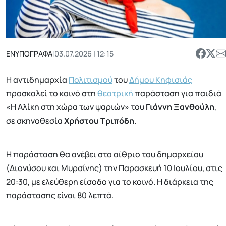
ΕΝΥΠΟΓΡΑΦΑ
|
03.07.2026 | 12:15
Η αντιδημαρχία
Πολιτισμού
του
Δήμου Κηφισιάς
προσκαλεί το κοινό στη
θεατρική
παράσταση για παιδιά
«Η Αλίκη στη χώρα των ψαριών» του
Γιάννη Ξανθούλη
,
σε σκηνοθεσία
Χρήστου Τριπόδη
.
Η παράσταση θα ανέβει στο αίθριο του δημαρχείου
(Διονύσου και Μυρσίνης) την Παρασκευή 10 Ιουλίου, στις
20:30, με ελεύθερη είσοδο για το κοινό. Η διάρκεια της
παράστασης είναι 80 λεπτά.