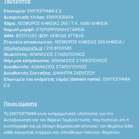
Ταυτότητα
Επωνυμία:
ΕΝΥΠΟΓΡΑΦΑ Ε.Ε.
Διακριτικός τίτλος:
ENYPOGRAFA
Έδρα:
ΛΕΩΦΟΡΟΣ ΚΗΦΙΣΙΑΣ 265 / Τ.Κ. 14561 ΚΗΦΙΣΙΑ
Νομική μορφή:
ΕΤΕΡΟΡΡΥΘΜΗ ΕΤΑΙΡΕΙΑ
ΑΦΜ:
803111230 /
ΔΟΥ:
ΚΕΦΟΔΕ ΑΤΤΙΚΗΣ
Στοιχεία επικοινωνίας:
ΛΕΩΦΟΡΟΣ ΚΗΦΙΣΙΑΣ 265 ΚΗΦΙΣΙΑ /
info@enypografa.gr
/ 210 8100583
Ιδιοκτήτης:
ΑΘΑΝΑΣΙΟΣ ΣΤΑΘΟΠΟΥΛΟΣ
Νόμιμος εκπρόσωπος:
ΑΘΑΝΑΣΙΟΣ ΣΤΑΘΟΠΟΥΛΟΣ
Διευθυντής:
ΑΘΑΝΑΣΙΟΣ ΣΤΑΘΟΠΟΥΛΟΣ
Διευθυντής Σύνταξης:
ΔΗΜΗΤΡΑ ΣΚΕΝΤΖΟΥ
Επωνυμία του ονόματος τομέα (domain name):
ΕΝΥΠΟΓΡΑΦΑ
Ε.Ε.
Ποιοι είμαστε
Το ΕΝΥΠΟΓΡΑΦΑ είναι ενημερωτικός ιστότοπος για την
Αυτοδιοίκηση και τον Βόρειο Τομέα Αττικής, που πιστεύει ότι η
ενυπόγραφη και με άποψη δημοσίευση αποτελεί τον θεμέλιο λίθο
κάθε κοινωνίας ενεργών και υπεύθυνων πολιτών-δημοτών.