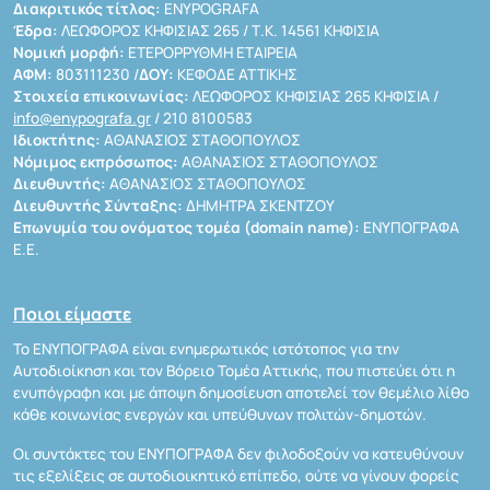
Διακριτικός τίτλος:
ENYPOGRAFA
Έδρα:
ΛΕΩΦΟΡΟΣ ΚΗΦΙΣΙΑΣ 265 / Τ.Κ. 14561 ΚΗΦΙΣΙΑ
Νομική μορφή:
ΕΤΕΡΟΡΡΥΘΜΗ ΕΤΑΙΡΕΙΑ
ΑΦΜ:
803111230 /
ΔΟΥ:
ΚΕΦΟΔΕ ΑΤΤΙΚΗΣ
Στοιχεία επικοινωνίας:
ΛΕΩΦΟΡΟΣ ΚΗΦΙΣΙΑΣ 265 ΚΗΦΙΣΙΑ /
info@enypografa.gr
/ 210 8100583
Ιδιοκτήτης:
ΑΘΑΝΑΣΙΟΣ ΣΤΑΘΟΠΟΥΛΟΣ
Νόμιμος εκπρόσωπος:
ΑΘΑΝΑΣΙΟΣ ΣΤΑΘΟΠΟΥΛΟΣ
Διευθυντής:
ΑΘΑΝΑΣΙΟΣ ΣΤΑΘΟΠΟΥΛΟΣ
Διευθυντής Σύνταξης:
ΔΗΜΗΤΡΑ ΣΚΕΝΤΖΟΥ
Επωνυμία του ονόματος τομέα (domain name):
ΕΝΥΠΟΓΡΑΦΑ
Ε.Ε.
Ποιοι είμαστε
Το ΕΝΥΠΟΓΡΑΦΑ είναι ενημερωτικός ιστότοπος για την
Αυτοδιοίκηση και τον Βόρειο Τομέα Αττικής, που πιστεύει ότι η
ενυπόγραφη και με άποψη δημοσίευση αποτελεί τον θεμέλιο λίθο
κάθε κοινωνίας ενεργών και υπεύθυνων πολιτών-δημοτών.
Οι συντάκτες του ΕΝΥΠΟΓΡΑΦΑ δεν φιλοδοξούν να κατευθύνουν
τις εξελίξεις σε αυτοδιοικητικό επίπεδο, ούτε να γίνουν φορείς