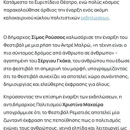
Κατάμεστο το Ευριπίδειο Θέατρο, ενώ πολύς κόσμος
παρακολούθησε όρθιος την έναρξη ενός ακόμη
καλοκαιρινού κύκλου πολιτιστικών
εκδηλώσεων
.
Ο δήμαρχος
Σίμος Ρούσσος
καλωσόρισε την έναρξη του
Φεστιβάλ με μια ρήση του Αντρέ Μαλρώ, «η τέχνη είναι ο
πιο σύντομος δρόμος από άνθρωπο σε άνθρωπο» –
αγαπημένη του
Σέργιου Γκάκα
, του ανθρώπου που έδωσε
στο φεστιβάλ τη σημερινή του μορφή, υπογραμμίζοντας
ότι το Φεστιβάλ συνεχίζει να αποτελεί χώρο συνάντησης,
δημιουργίας και ελεύθερης έκφρασης για όλους.
Κηρύσσοντας την επίσημη έναρξη των εκδηλώσεων, η
αντιδήμαρχος Πολιτισμού
Χριστίνα Μαχαίρα
υπογράμμισε ότι το Φεστιβάλ Ρεματιάς αποτελεί μία
ζωντανή έκφραση της πεποίθησης πως ο πολιτισμός
ενώνει τους ανθρώπους, γεννά ελπίδα και λειτουργεί ως