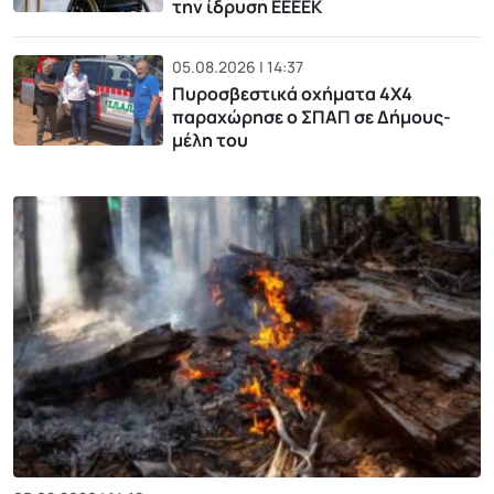
την ίδρυση ΕΕΕΕΚ
05.08.2026 | 14:37
Πυροσβεστικά οχήματα 4Χ4
παραχώρησε ο ΣΠΑΠ σε Δήμους-
μέλη του