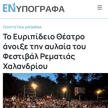
ΠΟΛΙΤΙΣΤΙΚΆ ΔΡΏΜΕΝΑ
Το Ευριπίδειο Θέατρο
άνοιξε την αυλαία του
Φεστιβάλ Ρεματιάς
Χαλανδρίου