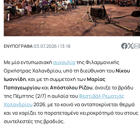
ΕΝΥΠΟΓΡΑΦΑ
|
03.07.2026 | 13:18
Με μία εντυπωσιακή
συναυλία
της Φιλαρμονικής
Ορχήστρας Χαλανδρίου, υπό τη διεύθυνση του
Νίκου
Ιωαννίδη
, και με τη συμμετοχή των
Μαρίας
Παπαγεωργίου
και
Απόστολου Ρίζου
, άνοιξε το βράδυ
της Πέμπτης (2/7) η αυλαία του
Φεστιβάλ Ρεματιάς
Χαλανδρίου
2026, με το κοινό να ανταποκρίνεται θερμά
και να χαρίζει το παρατεταμένο χειροκρότημά του στους
συντελεστές της βραδιάς.