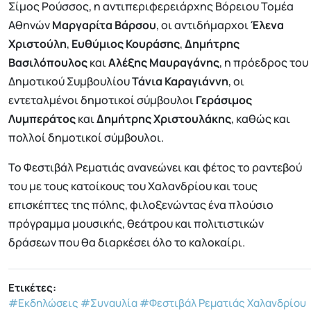
Σίμος Ρούσσος, η αντιπεριφερειάρχης Βόρειου Τομέα
Αθηνών
Μαργαρίτα Βάρσου
, οι αντιδήμαρχοι
Έλενα
Χριστούλη
,
Ευθύμιος Κουράσης
,
Δημήτρης
Βασιλόπουλος
και
Αλέξης Μαυραγάνης
, η πρόεδρος του
Δημοτικού Συμβουλίου
Τάνια Καραγιάννη
, οι
εντεταλμένοι δημοτικοί σύμβουλοι
Γεράσιμος
Λυμπεράτος
και
Δημήτρης Χριστουλάκης
, καθώς και
πολλοί δημοτικοί σύμβουλοι.
Το Φεστιβάλ Ρεματιάς ανανεώνει και φέτος το ραντεβού
του με τους κατοίκους του Χαλανδρίου και τους
επισκέπτες της πόλης, φιλοξενώντας ένα πλούσιο
πρόγραμμα μουσικής, θεάτρου και πολιτιστικών
δράσεων που θα διαρκέσει όλο το καλοκαίρι.
Ετικέτες:
#Εκδηλώσεις
#Συναυλία
#Φεστιβάλ Ρεματιάς Χαλανδρίου