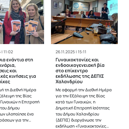
 | 11:02
26.11.2025 | 15:11
ια ενάντια στη
Γυναικοκτονίες και
μινάρια,
ενδοοικογενειακή βία
εις και
στο επίκεντρο
κές κινήσεις για
εκδήλωσης της ΔΕΠΙΣ
αίκες
Χαλανδρίου
ή τη Διεθνή Ημέρα
Με αφορμή την Διεθνή Ημέρα
ξάλειψη της Βίας
για την Εξάλειψη της Βίας
 Γυναικών η Επιτροπή
κατά των Γυναικών, η
 του Δήμου
Δημοτική Επιτροπή Ισότητας
ων υλοποίησε ένα
του Δήμου Χαλανδρίου
ράσεων για την…
(ΔΕΠΙΣ) διοργάνωσε την
εκδήλωση «Γυναικοκτονίες…