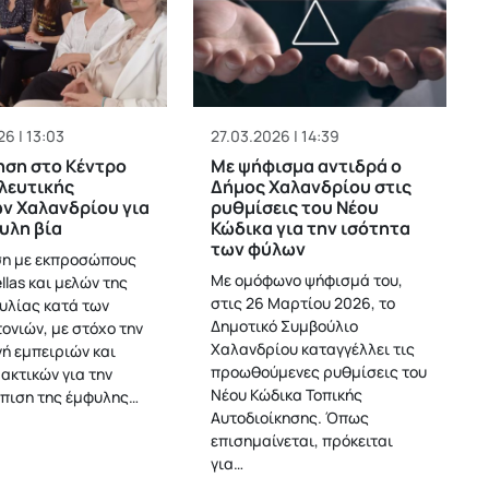
6 | 13:03
27.03.2026 | 14:39
ση στο Κέντρο
Με ψήφισμα αντιδρά ο
λευτικής
Δήμος Χαλανδρίου στις
ν Χαλανδρίου για
ρυθμίσεις του Νέου
υλη βία
Κώδικα για την ισότητα
των φύλων
η με εκπροσώπους
Με ομόφωνο ψήφισμά του,
llas και μελών της
στις 26 Μαρτίου 2026, το
λίας κατά των
Δημοτικό Συμβούλιο
ονιών, με στόχο την
Χαλανδρίου καταγγέλλει τις
ή εμπειριών και
προωθούμενες ρυθμίσεις του
ακτικών για την
Νέου Κώδικα Τοπικής
πιση της έμφυλης…
Αυτοδιοίκησης. Όπως
επισημαίνεται, πρόκειται
για…