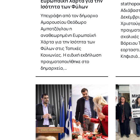
Ευρωπαϊκή Χάρτα για την
stathopo
Ισότητα των Φύλων
Αδιάβασ
Υπεγράφη από τον δήμαρχο
Δεκέμβριο
Αμαρουσίου Θεόδωρο
Χριστούγ
Αμπατζόγλου η
πραγματι
αναθεωρημένη Ευρωπαϊκή
σχολικές
Χάρτα για την Ισότητα των
Βόρειου 
Φύλων στις Τοπικές
εορταστικ
Κοινωνίες. Η ειδική εκδήλωση
Κηφισιά
πραγματοποιήθηκε στο
δημαρχείο,…