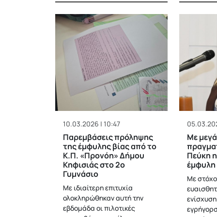
10.03.2026 | 10:47
05.03.202
Παρεμβάσεις πρόληψης
Με μεγ
της έμφυλης βίας από το
πραγμα
Κ.Π. «Προνόη» Δήμου
Πεύκη η
Κηφισιάς στο 2ο
έμφυλη 
Γυμνάσιο
Με στόχο
Με ιδιαίτερη επιτυχία
ευαισθητ
ολοκληρώθηκαν αυτή την
ενίσχυση
εβδομάδα οι πιλοτικές
εγρήγορσ