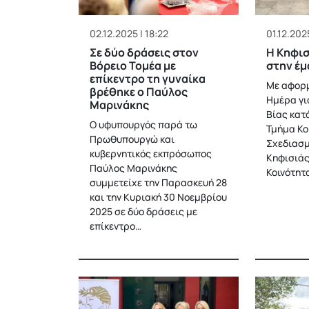
02.12.2025 | 18:22
01.12.2025
Σε δύο δράσεις στον
Η Κηφισ
Βόρειο Τομέα με
στην έμ
επίκεντρο τη γυναίκα
Με αφορμ
βρέθηκε ο Παύλος
Ημέρα γι
Μαρινάκης
Βίας κατά
Ο υφυπουργός παρά τω
Τμήμα Κο
Πρωθυπουργώ και
Σχεδιασμ
κυβερνητικός εκπρόσωπος
Κηφισιάς
Παύλος Μαρινάκης
Κοινότητ
συμμετείχε την Παρασκευή 28
και την Κυριακή 30 Νοεμβρίου
2025 σε δύο δράσεις με
επίκεντρο…