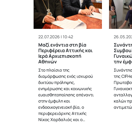
22.07.2026 | 10:42
26.05.202
Μαζί ενάντια στη βία
Συνάντη
Περιφέρεια Αττικής και
Συμβου
Ιερά Αρχιεπισκοπή
Γυναικώ
Αθηνών
την έμφ
Στο πλαίσιο της
Συνάντησ
διαμόρφωσης ενός ισχυρού
της CIFHe
δικτύου πρόληψης,
Πρωτοβου
ενημέρωσης και κοινωνικής
Γυναικοκτ
ευαισθητοποίησης απέναντι
ανταλλαγ
στην έμφυλη και
καλών πρ
ενδοοικογενειακή βία, ο
αντιμετώ
περιφερειάρχης Αττικής
Νίκος Χαρδαλιάς και ο…