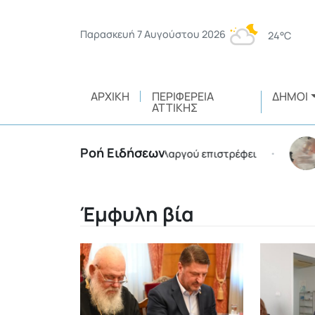
Παρασκευή 7 Αυγούστου 2026
24°C
ΑΡΧΙΚΉ
ΠΕΡΙΦΈΡΕΙΑ
ΔΉΜΟΙ
ΑΤΤΙΚΉΣ
Ροή Ειδήσεων
 Φεστιβάλ Παπάγου – Χολαργού επιστρέφει
Όπου υπά
•
Έμφυλη βία