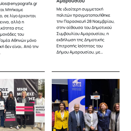
Αμαρουσίου
ulos@enypografa.gr
Με ιδιαίτερη συμμετοχή
τοι Μπήκαμε
πολιτών πραγματοποιήθηκε
, σε λίγο έρχονται
την Παρασκευή 28 Νοεμβρίου,
εννα, αλλά η
στην αίθουσα του Δημοτικού
κότητα στις
Συμβουλίου Αμαρουσίου, η
 μονάδες του
εκδήλωση της Δημοτικής
Τομέα Αθηνών μόνο
Επιτροπής Ισότητας του
ή δεν είναι. Από την
Δήμου Αμαρουσίου, με…
…