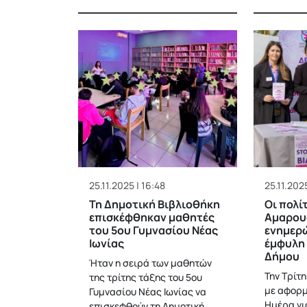
25.11.2025 | 16:48
25.11.2025
Τη Δημοτική Βιβλιοθήκη
Οι πολί
επισκέφθηκαν μαθητές
Αμαρου
του 5ου Γυμνασίου Νέας
ενημερώ
Ιωνίας
έμφυλη 
Δήμου
Ήταν η σειρά των μαθητών
Την Τρίτ
της τρίτης τάξης του 5ου
με αφορμ
Γυμνασίου Νέας Ιωνίας να
Ημέρα γι
επισκεφθούν τη Δημοτική