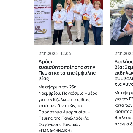
27.11.2025 | 12:04
27.11.2025
Δράση
Βριλήσσ
ευαισθητοποίησης στην
βία: Σε
Πεύκη κατά της έμφυλης
εκδηλώσ
βίας
συμβολι
τις γυν
Με αφορμή την 25η
Με αφορμ
Νοεμβρίου, Παγκόσμια Ημέρα
για την Ε
για την Εξάλειψη της Βίας
κατά των
κατά των Γυναικών, το
Ισότητας
Παράρτημα Αμαρουσίου -
Βριλησσί
Πεύκης της Πανελλαδικής
πλέγμα δ
Οργάνωσης Γυναικών
«ΠΑΝΑΘΗΝΑΙΚΗ»,…