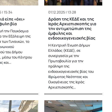
 | 15:34
01.12.2025 | 13:28
ιά είπε «όχι»
Δράση της ΚΕΔΕ και της
φυλη βία
Ιεράς Αρχιεπισκοπής για
την αντιμετώπιση της
ή την Παγκόσμια
έμφυλης και
α την Εξάλειψη της
ενδοοικογενειακής βίας
 των Γυναικών, το
Η Κεντρική Ένωση Δήμων
ινωνικού
Ελλάδος (ΚΕΔΕ), σε
ού του Δήμου
συνεργασία με την
, μέσω του Κέντρου
Πρωτοβουλία για την
ας και…
πρόληψη της
ενδοοικογενειακής βίας του
Ιδρύματος Νεότητος και
Οικογένειας της Ιεράς
Αρχιεπισκοπής…