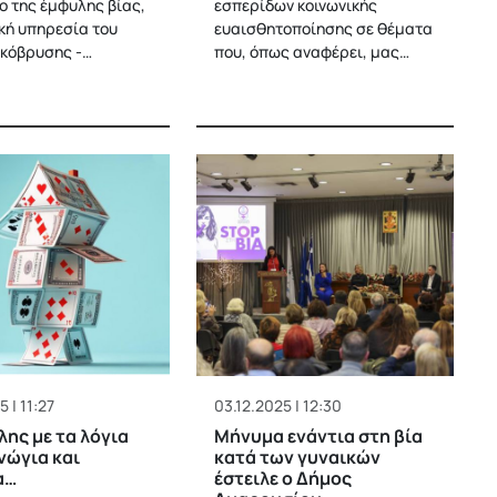
ο της έμφυλης βίας,
εσπερίδων κοινωνικής
ική υπηρεσία του
ευαισθητοποίησης σε θέματα
κόβρυσης -…
που, όπως αναφέρει, μας…
 | 11:27
03.12.2025 | 12:30
ης με τα λόγια
Μήνυμα ενάντια στη βία
ανώγια και
κατά των γυναικών
α…
έστειλε ο Δήμος