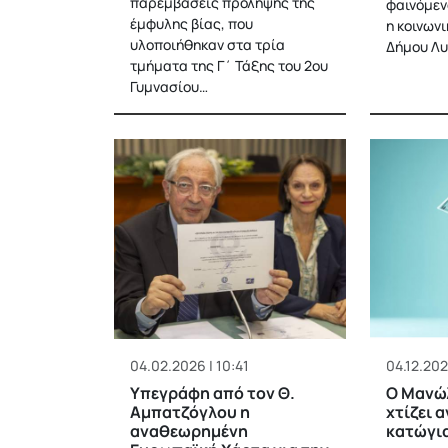
παρεμβάσεις πρόληψης της
φαινόμεν
έμφυλης βίας, που
η κοινων
υλοποιήθηκαν στα τρία
Δήμου Λυ
τμήματα της Γ΄ Τάξης του 2ου
Γυμνασίου…
04.02.2026 | 10:41
04.12.2025
Υπεγράφη από τον Θ.
Ο Μανώλ
Αμπατζόγλου η
χτίζει 
αναθεωρημένη
κατώγι