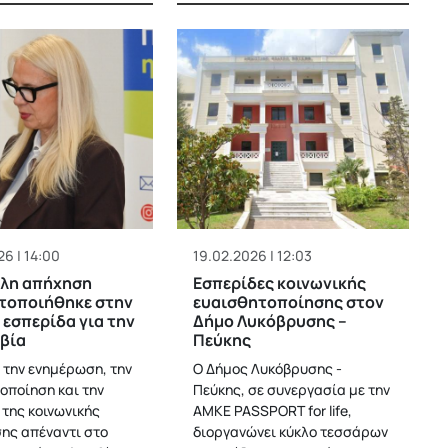
6 | 14:00
19.02.2026 | 12:03
άλη απήχηση
Εσπερίδες κοινωνικής
τοποιήθηκε στην
ευαισθητοποίησης στον
 εσπερίδα για την
Δήμο Λυκόβρυσης –
βία
Πεύκης
 την ενημέρωση, την
Ο Δήμος Λυκόβρυσης -
οποίηση και την
Πεύκης, σε συνεργασία με την
 της κοινωνικής
ΑΜΚΕ PASSPORT for life,
ης απέναντι στο
διοργανώνει κύκλο τεσσάρων