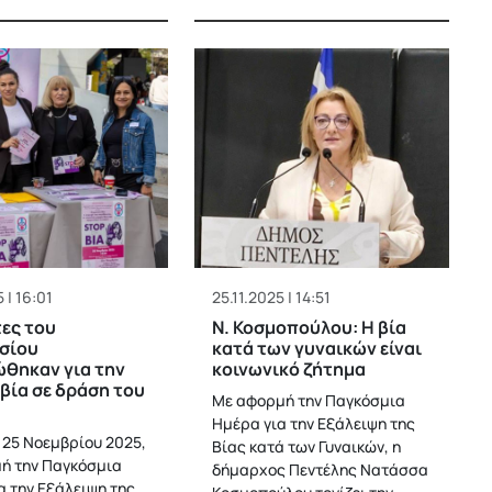
 | 16:01
25.11.2025 | 14:51
τες του
Ν. Κοσμοπούλου: Η βία
σίου
κατά των γυναικών είναι
θηκαν για την
κοινωνικό ζήτημα
βία σε δράση του
Με αφορμή την Παγκόσμια
Ημέρα για την Εξάλειψη της
η 25 Νοεμβρίου 2025,
Βίας κατά των Γυναικών, η
ή την Παγκόσμια
δήμαρχος Πεντέλης Νατάσσα
α την Εξάλειψη της