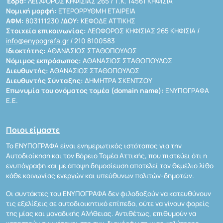
Έδρα:
ΛΕΩΦΟΡΟΣ ΚΗΦΙΣΙΑΣ 265 / Τ.Κ. 14561 ΚΗΦΙΣΙΑ
Νομική μορφή:
ΕΤΕΡΟΡΡΥΘΜΗ ΕΤΑΙΡΕΙΑ
ΑΦΜ:
803111230 /
ΔΟΥ:
ΚΕΦΟΔΕ ΑΤΤΙΚΗΣ
Στοιχεία επικοινωνίας:
ΛΕΩΦΟΡΟΣ ΚΗΦΙΣΙΑΣ 265 ΚΗΦΙΣΙΑ /
info@enypografa.gr
/ 210 8100583
Ιδιοκτήτης:
ΑΘΑΝΑΣΙΟΣ ΣΤΑΘΟΠΟΥΛΟΣ
Νόμιμος εκπρόσωπος:
ΑΘΑΝΑΣΙΟΣ ΣΤΑΘΟΠΟΥΛΟΣ
Διευθυντής:
ΑΘΑΝΑΣΙΟΣ ΣΤΑΘΟΠΟΥΛΟΣ
Διευθυντής Σύνταξης:
ΔΗΜΗΤΡΑ ΣΚΕΝΤΖΟΥ
Επωνυμία του ονόματος τομέα (domain name):
ΕΝΥΠΟΓΡΑΦΑ
Ε.Ε.
Ποιοι είμαστε
Το ΕΝΥΠΟΓΡΑΦΑ είναι ενημερωτικός ιστότοπος για την
Αυτοδιοίκηση και τον Βόρειο Τομέα Αττικής, που πιστεύει ότι η
ενυπόγραφη και με άποψη δημοσίευση αποτελεί τον θεμέλιο λίθο
κάθε κοινωνίας ενεργών και υπεύθυνων πολιτών-δημοτών.
Οι συντάκτες του ΕΝΥΠΟΓΡΑΦΑ δεν φιλοδοξούν να κατευθύνουν
τις εξελίξεις σε αυτοδιοικητικό επίπεδο, ούτε να γίνουν φορείς
της μίας και μοναδικής Αλήθειας. Αντιθέτως, επιθυμούν να