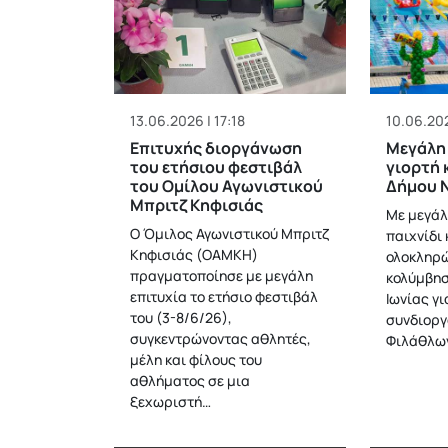
13.06.2026 | 17:18
10.06.202
Επιτυχής διοργάνωση
Μεγάλη
του ετήσιου φεστιβάλ
γιορτή 
του Ομίλου Αγωνιστικού
Δήμου Ν
Μπριτζ Κηφισιάς
Με μεγάλ
Ο Όμιλος Αγωνιστικού Μπριτζ
παιχνίδι
Κηφισιάς (ΟΑΜΚΗ)
ολοκληρώ
πραγματοποίησε με μεγάλη
κολύμβησ
επιτυχία το ετήσιο φεστιβάλ
Ιωνίας γι
του (3-8/6/26),
συνδιοργ
συγκεντρώνοντας αθλητές,
Φιλάθλω
μέλη και φίλους του
αθλήματος σε μια
ξεχωριστή…