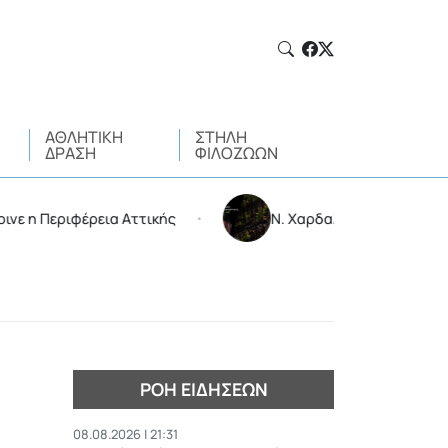
ΑΘΛΗΤΙΚΉ
ΣΤΉΛΗ
ΔΡΆΣΗ
ΦΙΛΌΖΩΩΝ
φέρεια Αττικής
Ν. Χαρδαλιάς: Δεν μπαίνει καμιά αν
•
ΡΟΉ ΕΙΔΉΣΕΩΝ
08.08.2026 | 21:31