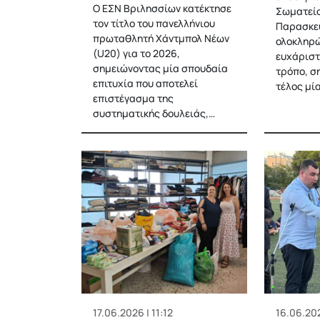
Ο ΕΣΝ Βριλησσίων κατέκτησε
Σωματείο
τον τίτλο του πανελλήνιου
Παρασκε
πρωταθλητή Χάντμπολ Νέων
ολοκληρώ
(U20) για το 2026,
ευχάριστ
σημειώνοντας μία σπουδαία
τρόπο, σ
επιτυχία που αποτελεί
τέλος μί
επιστέγασμα της
συστηματικής δουλειάς,…
17.06.2026 | 11:12
16.06.202