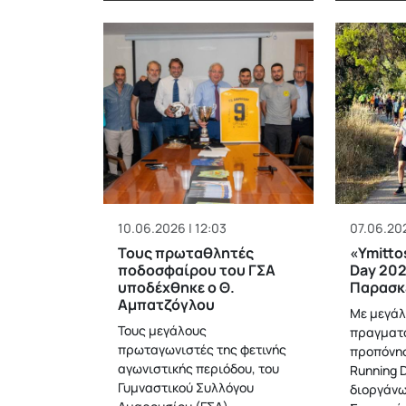
10.06.2026 | 12:03
07.06.202
Τους πρωταθλητές
«Ymitto
ποδοσφαίρου του ΓΣΑ
Day 202
υποδέχθηκε ο Θ.
Παρασκ
Αμπατζόγλου
Με μεγάλ
Τους μεγάλους
πραγματο
πρωταγωνιστές της φετινής
προπόνησ
αγωνιστικής περιόδου, του
Running 
Γυμναστικού Συλλόγου
διοργάνω