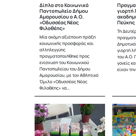
Δίπλα στο Κοινωνικό
Πραγμα
Παντοπωλείο Δήμου
γιορτή 
Αμαρουσίου ο Α.Ο.
ακαδημι
«Οδυσσέας Νέας
Πεύκης
Φιλοθέης»
Τη Δευτέρ
Μία ακόμη αξιέπαινη πράξη
πραγματο
κοινωνικής προσφοράς και
Δημοτικό
αλληλεγγύης
γιορτή λ
πραγματοποιήθηκε προς
του Α.Ο. 
ενίσχυση του Κοινωνικού
γονείς κα
Παντοπωλείου του Δήμου
είχαν τη
Αμαρουσίου, με τον Αθλητικό
Όμιλο «Οδυσσέας Νέας
Φιλοθέης» να…