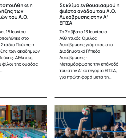
τοποιήθηκε η
Σε κλίμα ενθουσιασμού η
λήξης των
φιέστα ανόδου του Α.Ο.
ών του Α.Ο.
Λυκόβρυσης στην Α’
ΕΠΣΑ
α, 15 Ιουνίου
Το Σάββατο 13 Ιουνίου ο
ποιήθηκε στο
Αθλητικός Όμιλος
 Στάδιο Πεύκης η
Λυκόβρυσης γιόρτασε στο
ήξης των ακαδημιών
Διαδημοτικό Γήπεδο
Πεύκης. Αθλητές,
Λυκόβρυσης -
ι φίλοι της ομάδας
Μεταμόρφωσης την επάνοδό
ν…
του στην Α' κατηγορία ΕΠΣΑ,
για πρώτη φορά μετά τη…