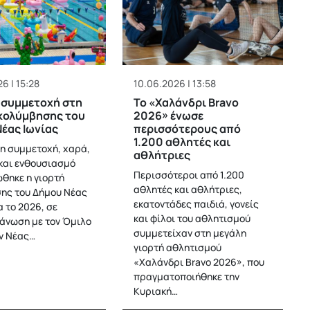
6 | 15:28
10.06.2026 | 13:58
 συμμετοχή στη
Το «Χαλάνδρι Bravo
κολύμβησης του
2026» ένωσε
έας Ιωνίας
περισσότερους από
1.200 αθλητές και
η συμμετοχή, χαρά,
αθλήτριες
 και ενθουσιασμό
Περισσότεροι από 1.200
θηκε η γιορτή
αθλητές και αθλήτριες,
ης του Δήμου Νέας
εκατοντάδες παιδιά, γονείς
α το 2026, σε
και φίλοι του αθλητισμού
άνωση με τον Όμιλο
συμμετείχαν στη μεγάλη
ν Νέας…
γιορτή αθλητισμού
«Χαλάνδρι Bravo 2026», που
πραγματοποιήθηκε την
Κυριακή…