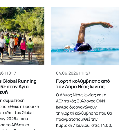
6 | 10:17
04.06.2026 | 11:27
s Global Running
Γιορτή κολύμβησης από
6» στην Αγία
τον Δήμο Νέας Ιωνίας
ευή
Ο Δήμος Νέας Ιωνίας και ο
η συμμετοχή
Αθλητικός Σύλλογος ΟΦΝ
ποιήθηκε η δρομική
Ιωνίας διοργανώνουν
η «Ymittos Global
τη γιορτή κολύμβησης που θα
Day 2026», που
πραγματοποιηθεί την
σε το Αθλητικό
Κυριακή 7 Ιουνίου, στις 14:00,