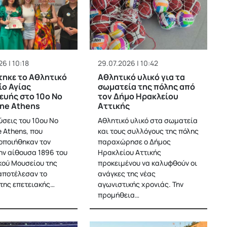
6 | 10:18
29.07.2026 | 10:42
ηκε το Αθλητικό
Αθλητικό υλικό για τα
ο Αγίας
σωματεία της πόλης από
υής στο 10ο No
τον Δήμο Ηρακλείου
Line Athens
Αττικής
ύσεις του 10ου No
Αθλητικό υλικό στα σωματεία
ne Athens, που
και τους συλλόγους της πόλης
ποιήθηκαν τον
παραχώρησε ο Δήμος
την αίθουσα 1896 του
Ηρακλείου Αττικής
ού Μουσείου της
προκειμένου να καλυφθούν οι
αποτέλεσαν το
ανάγκες της νέας
 της επετειακής…
αγωνιστικής χρονιάς. Την
προμήθεια…