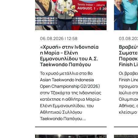
06.08.2026 | 12:58
03.08.202
«Χρυσή» στην Ινδονησία
Βραβεύτ
η Μαρία – Ελένη
Σωματεί
Εμμανουηλίδου του Α.Σ.
Παρασκε
Taekwondo Παπάγου
Finish 
Το χρυσό μετάλλιο στο 8ο
Οι βραβε
Αsian Taekwondo Indonesia
Finish Li
Open Championship G2/2026)
πραγματο
στην Τζακάρτα της Ινδονησίας
Ιούλιο σ
κατέκτησε η αθλήτρια Μαρία-
Ολυμπιακ
Ελένη Εμμανουηλίδου, του
Αθήνας, 
Αθλητικού Συλλόγου
κλείσιμο
Taekwondo Παπάγου.…