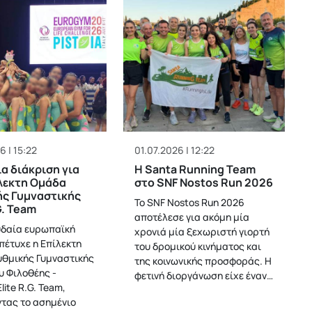
6 | 15:22
01.07.2026 | 12:22
α διάκριση για
H Santa Running Team
λεκτη Ομάδα
στο SNF Nostos Run 2026
ς Γυμναστικής
Το SNF Nostos Run 2026
G. Team
αποτέλεσε για ακόμη μία
δαία ευρωπαϊκή
χρονιά μία ξεχωριστή γιορτή
πέτυχε η Επίλεκτη
του δρομικού κινήματος και
θμικής Γυμναστικής
της κοινωνικής προσφοράς. Η
υ Φιλοθέης -
φετινή διοργάνωση είχε έναν…
lite R.G. Team,
τας το ασημένιο