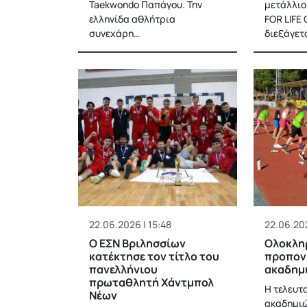
Taekwondo Παπάγου. Την
μετάλλι
ελληνίδα αθλήτρια
FOR LIFE
συνεχάρη…
διεξάγετ
22.06.2026 | 15:48
22.06.202
Ο ΕΣΝ Βριλησσίων
Ολοκλη
κατέκτησε τον τίτλο του
προπον
πανελλήνιου
ακαδημ
πρωταθλητή Χάντμπολ
Η τελευτ
Νέων
ακαδημιώ