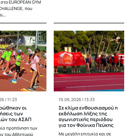
ο στο EUROPEAN GYM
 CHALLENGE, που
αι…
6 | 11:23
19.06.2026 | 13:33
ρώθηκαν οι
Σε κλίμα ενθουσιασμού η
ήσεις των
εκδήλωση λήξης της
ιών του ΑΣΑΠ
αγωνιστικής περιόδου
για τον Φοίνικα Πεύκης
αία προπόνηση των
Με μεγάλη επιτυχία και σε
ν του Αθλητικού