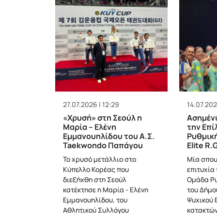
27.07.2026 | 12:29
14.07.202
«Χρυσή» στη Σεούλ η
Ασημένι
Μαρία – Ελένη
την Επί
Εμμανουηλίδου του Α.Σ.
Ρυθμική
Taekwondo Παπάγου
Elite R.
To χρυσό μετάλλιο στο
Μία σπου
Κύπελλο Κορέας που
επιτυχία 
διεξήχθη στη Σεούλ
Ομάδα Ρυ
κατέκτησε η Μαρία - Ελένη
του Δήμο
Εμμανουηλίδου, του
Ψυχικού E
Αθλητικού Συλλόγου
κατακτών